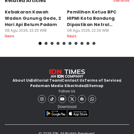
Related Articles
See More
Kebakaran Kawah
Pemilihan Ketua BPC
T
Wadon Gunung Gede, 2
HIPMI Kota Bandung
J
Hari Api Belum Padam
Dipastikan Netral
S
08 Agu 2026, 23:25 WIB
Tanpa Tekanan
08 Agu 2026, 22:26 WIB
M
08
News
News
Ne
About Us
Editorial Team
Contact Us
Terms of Services
Pedoman Media Siber
Index
Sitemap
Follow Us
Download
© 2026 IDN. All Rights Reserved.