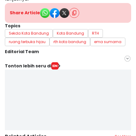
Share Article
Topics
Sekda Kota Bandung
Kota Bandung
RTH
ruang terbuka hijau
rth kota bandung
ema sumarna
Editorial Team
Editor
Tonton lebih seru di
Yogi Pasha
Editor
Debbie Sutrisno