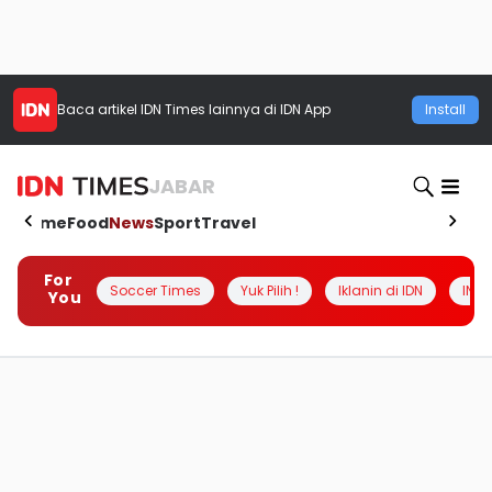
Baca artikel
IDN Times
lainnya di IDN App
Install
JABAR
Home
Food
News
Sport
Travel
For
Soccer Times
Yuk Pilih !
Iklanin di IDN
INSI
You