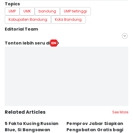
Topics
UMP
UMK
bandung
UMP tertinggi
Kabupaten Bandung
Kota Bandung
Editorial Team
Editor
Tonton lebih seru di
Galih Persiana
Editor
Aris Darussalam
Related Articles
See More
5 Fakta Kucing Russian
Pemprov Jabar Siapkan
K
Blue, Si Bangsawan
Pengobatan Gratis bagi
S