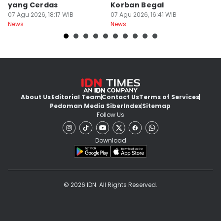
yang Cerdas
Korban Begal
M
07 Agu 2026, 18:17 WIB
07 Agu 2026, 16:41 WIB
R
07
News
News
Ne
About Us
Editorial Team
Contact Us
Terms of Services
Pedoman Media Siber
Index
Sitemap
Follow Us
Download
© 2026 IDN. All Rights Reserved.