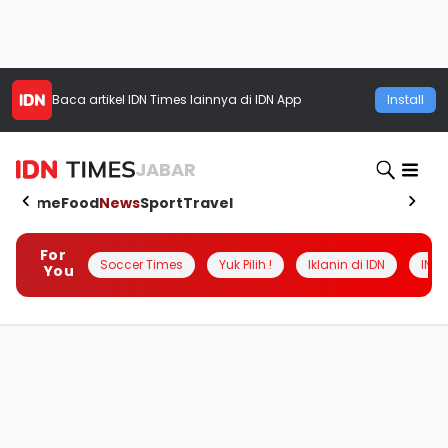
Baca artikel
IDN Times
lainnya di IDN App
Install
JABAR
Home
Food
News
Sport
Travel
For
Soccer Times
Yuk Pilih !
Iklanin di IDN
INSI
You