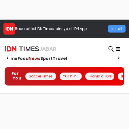
Baca artikel
IDN Times
lainnya di IDN App
Install
JABAR
Home
Food
News
Sport
Travel
For
Soccer Times
Yuk Pilih !
Iklanin di IDN
INSI
You