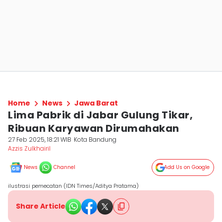
Home
News
Jawa Barat
Lima Pabrik di Jabar Gulung Tikar,
Ribuan Karyawan Dirumahakan
27 Feb 2025, 18:21 WIB
Kota Bandung
Azzis Zulkhairil
News
Channel
Add Us on Google
ilustrasi pemecatan (IDN Times/Aditya Pratama)
Share Article