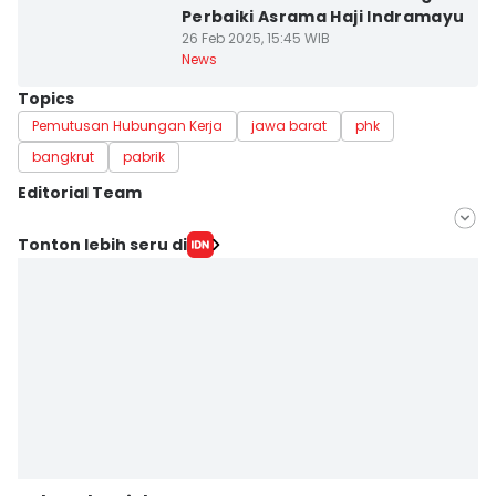
Perbaiki Asrama Haji Indramayu
26 Feb 2025, 15:45 WIB
News
Topics
Pemutusan Hubungan Kerja
jawa barat
phk
bangkrut
pabrik
Editorial Team
Editor
Tonton lebih seru di
Galih Persiana
Editor
Azzis Zulkhairil