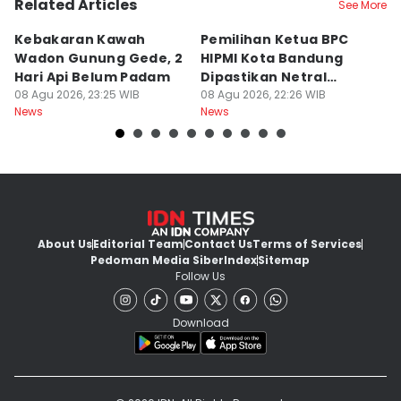
Related Articles
See More
Kebakaran Kawah
Pemilihan Ketua BPC
T
Wadon Gunung Gede, 2
HIPMI Kota Bandung
J
Hari Api Belum Padam
Dipastikan Netral
S
08 Agu 2026, 23:25 WIB
Tanpa Tekanan
08 Agu 2026, 22:26 WIB
M
08
News
News
Ne
About Us
Editorial Team
Contact Us
Terms of Services
Pedoman Media Siber
Index
Sitemap
Follow Us
Download