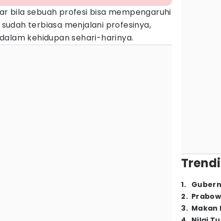
 bila sebuah profesi bisa mempengaruhi
udah terbiasa menjalani profesinya,
dalam kehidupan sehari-harinya.
Trendi
1
.
Gubern
2
.
Prabow
3
.
Makan B
4
.
Nilai T