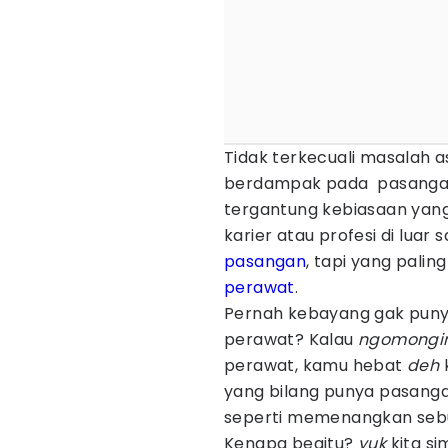
Tidak terkecuali masalah a
berdampak pada pasanga
tergantung kebiasaan yang
karier atau profesi di luar
pasangan
, tapi yang pali
perawat
.
Pernah kebayang gak punya
perawat? Kalau
ngomongin
perawat, kamu hebat
deh
yang bilang punya pasang
seperti memenangkan seb
Kenapa begitu?
yuk
kita si