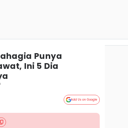
Bahagia Punya
at, Ini 5 Dia
ya
a
Add Us on Google