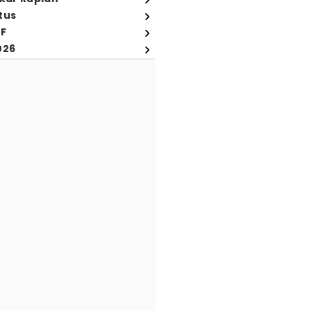
tus
FF
026