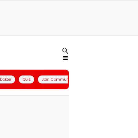
l Dokter
Quiz
Join Community