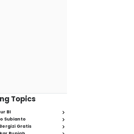
ng Topics
ur BI
o Subianto
ergizi Gratis
ukar Rupiah