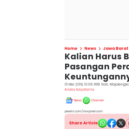
Home
News
Jawa Barat
Kalian Harus 
Pasangan Peraw
Keuntungann
01 Mei 2019, 10:06 WIB
Kab. Majalengk
Andra Adyatama
News
Channel
pexels.com/rawpixel.com
Share Article