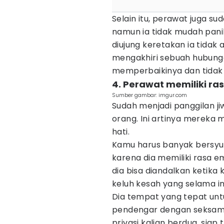
Selain itu, perawat juga s
namun ia tidak mudah pani
diujung keretakan ia tida
mengakhiri sebuah hubungan
memperbaikinya dan tidak
4. Perawat memiliki ra
Sumber gambar: imgur.com
Sudah menjadi panggilan 
orang. Ini artinya mereka m
hati.
Kamu harus banyak bersyu
karena dia memiliki rasa emp
dia bisa diandalkan ketik
keluh kesah yang selama i
Dia tempat yang tepat unt
pendengar dengan seksama.
privasi kalian berdua, si