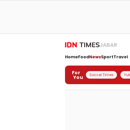
JABAR
Home
Food
News
Sport
Travel
For
Soccer Times
Yuk 
You