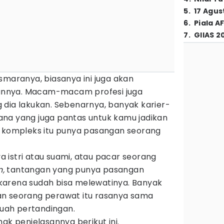
5
.
17 Agus
6
.
Piala A
7
.
GIIAS 2
smaranya, biasanya ini juga akan
nnya. Macam-macam profesi juga
 dia lakukan. Sebenarnya, banyak karier-
 sana yang juga pantas untuk kamu jadikan
ng kompleks itu punya pasangan seorang
 istri atau suami, atau pacar seorang
,
tantangan yang punya pasangan
karena sudah bisa melewatinya. Banyak
an seorang perawat itu rasanya sama
uah pertandingan.
mak penjelasannya berikut ini.