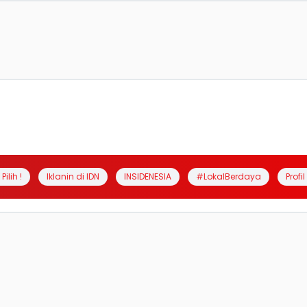
Pilih !
Iklanin di IDN
INSIDENESIA
#LokalBerdaya
Profi