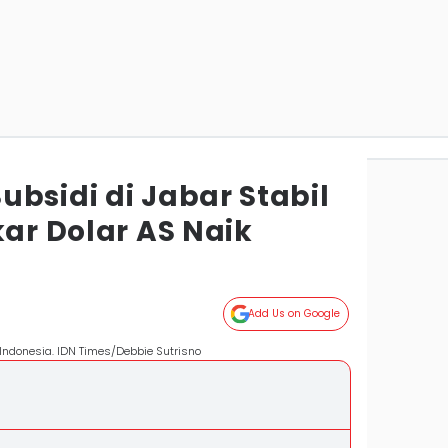
bsidi di Jabar Stabil
kar Dolar AS Naik
Add Us on Google
Indonesia. IDN Times/Debbie Sutrisno