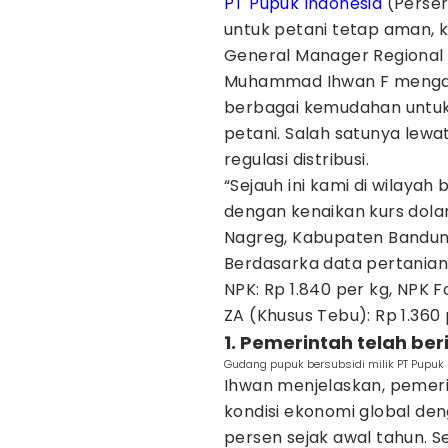
PT Pupuk Indonesia
(Perser
untuk petani tetap aman, 
General Manager Regional 
Muhammad Ihwan F mengat
berbagai kemudahan untuk
petani. Salah satunya lew
regulasi distribusi.
“Sejauh ini kami di wilayah
dengan kenaikan kurs dola
Nagreg, Kabupaten Bandung
Berdasarka data pertanian.
NPK: Rp 1.840 per kg, NPK 
ZA (Khusus Tebu): Rp 1.360
1. Pemerintah telah ber
Gudang pupuk bersubsidi milik PT Pupuk 
Ihwan menjelaskan, pemeri
kondisi ekonomi global de
persen sejak awal tahun. Sel