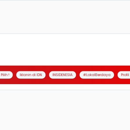
Pilih !
Iklanin di IDN
INSIDENESIA
#LokalBerdaya
Profi