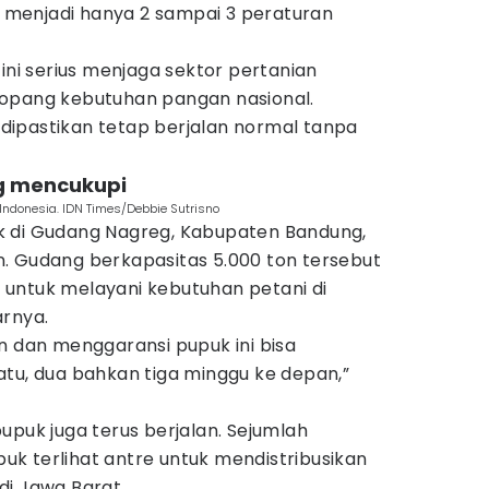
menjadi hanya 2 sampai 3 peraturan
 ini serius menjaga sektor pertanian
nopang kebutuhan pangan nasional.
k dipastikan tetap berjalan normal tanpa
ng mencukupi
Indonesia. IDN Times/Debbie Sutrisno
k di Gudang Nagreg, Kabupaten Bandung,
. Gudang berkapasitas 5.000 ton tersebut
uh untuk melayani kebutuhan petani di
arnya.
n dan menggaransi pupuk ini bisa
atu, dua bahkan tiga minggu ke depan,”
i pupuk juga terus berjalan. Sejumlah
k terlihat antre untuk mendistribusikan
di Jawa Barat.