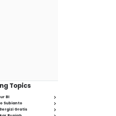
ng Topics
ur BI
o Subianto
ergizi Gratis
ukar Rupiah