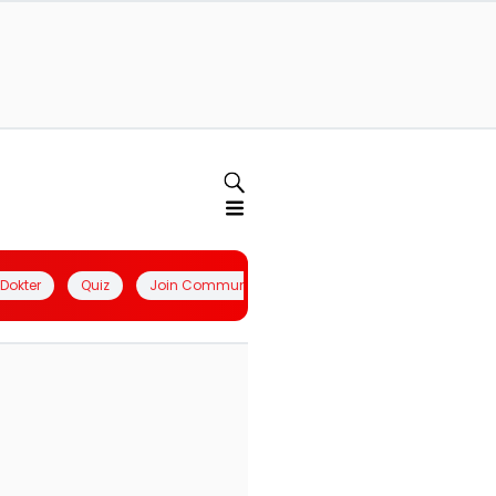
l Dokter
Quiz
Join Community