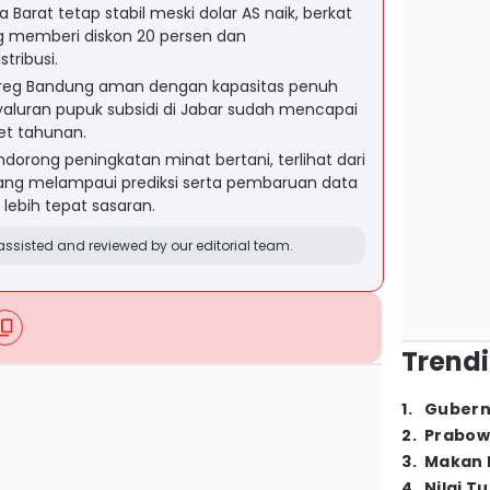
 Barat tetap stabil meski dolar AS naik, berkat
g memberi diskon 20 persen dan
tribusi.
greg Bandung aman dengan kapasitas penuh
aluran pupuk subsidi di Jabar sudah mencapai
get tahunan.
orong peningkatan minat bertani, terlihat dari
ang melampaui prediksi serta pembaruan data
lebih tepat sasaran.
ssisted and reviewed by our editorial team.
Trendi
1
.
Gubern
2
.
Prabow
3
.
Makan B
4
.
Nilai T