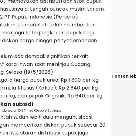
o) memastikan distribusi dan stok pupuk
khususnya di tengah puncak musim tanam.
2 PT Pupuk Indonesia (Persero)
akan, pemerintah telah memberikan
 menjaga keterjangkauan pupuk bagi
at diskon harga hingga penyederhanaan
 belum ada dampak signifikan terkait
r,” kata Ihwan saat meninjau Gudang
, Selasa (19/5/2026)
Tonton leb
go.id harga pupuk urea: Rp 1.800 per kg,
Formula Khusus (Kakao): Rp 2.640 per kg,
 per kg, dan pupuk Organik: Rp 640 per kg
ikan subsidi
Indonesia. IDN Times/Debbie Sutrisno
ntah sudah lebih dulu mengantisipasi
ngan memberikan diskon pupuk sebesar 20
ain itu, aturan distribusi pupuk juga