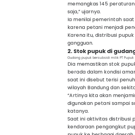
memangkas 145 peraturan 
saja,” ujarnya.
Ia menilai pemerintah saat
karena petani menjadi pe
Karena itu, distribusi pupu
gangguan.
2. Stok pupuk di guda
Gudang pupuk bersubsidi milik PT Pupuk 
Dia memastikan stok pupu
berada dalam kondisi aman
saat ini disebut terisi pen
wilayah Bandung dan sekit
“Artinya kita akan menjami
digunakan petani sampai s
katanya.
Saat ini aktivitas distribus
kendaraan pengangkut pupu
pupuk ke berbagai daerah 