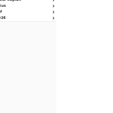
tus
FF
026