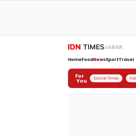
JABAR
Home
Food
News
Sport
Travel
For
Soccer Times
Yuk 
You