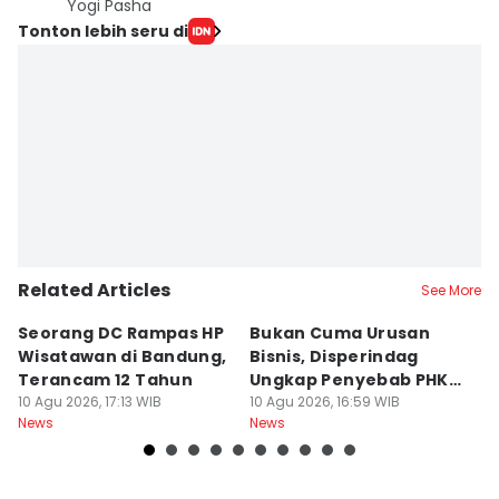
Yogi Pasha
Tonton lebih seru di
Related Articles
See More
Seorang DC Rampas HP
Bukan Cuma Urusan
J
Wisatawan di Bandung,
Bisnis, Disperindag
K
Terancam 12 Tahun
Ungkap Penyebab PHK
L
10 Agu 2026, 17:13 WIB
Industri di Jabar
10 Agu 2026, 16:59 WIB
M
10
News
News
Ne