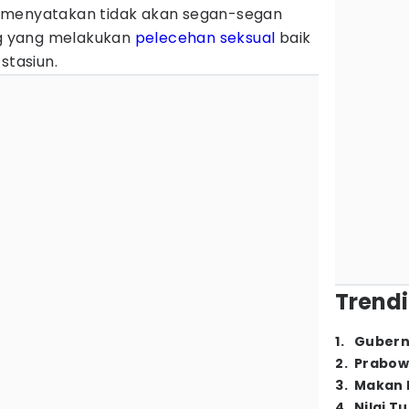
 menyatakan tidak akan segan-segan
 yang melakukan
pelecehan seksual
baik
stasiun.
Trendi
1
.
Gubern
2
.
Prabow
3
.
Makan B
4
.
Nilai T