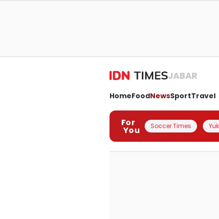
JABAR
Home
Food
News
Sport
Travel
For
Soccer Times
Yuk 
You