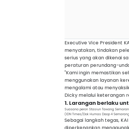
Executive Vice President K
menyatakan, tindakan pel
serius yang akan dikenai s
peraturan perundang-unda
"Kami ingin memastikan s
menggunakan layanan keret
mengalami atau menyaksika
Dicky melalui keterangan r
1. Larangan berlaku un
Suasana peron Stasiun Tawang Semarang
(IDN Times/Dok Humas Daop 4 Semaran
Sebagai langkah tegas, KA
diperkenankan menggunakan