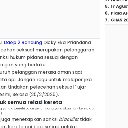
5
.
17 Agus
6
.
Piala A
7
.
GIIAS 2
AI
Daop 2 Bandung
Dicky Eka Priandana
ecehan seksual merupakan pelanggaran
anksi hukum pidana sesuai dengan
ngan yang berlaku.
eluruh pelanggan merasa aman saat
a api. Jangan ragu untuk melapor jika
n tindakan pelecehan seksual," ujar
esmi, Selasa (25/2/2025).
tuk semua relasi kereta
 yang dipenuhi calon penumpang yang akan naik kereta api.
g)
I juga menetapkan sanksi
blacklist
tidak
 kereta api bagi setiap pelaku