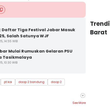
Trend
t Daftar Tiga Festival Jabar Masuk
Barat
25, Salah Satunya WJF
5, 14:55 WIB
bar Mulai Rumuskan Gelaran PSU
a Tasikmalaya
5, 10:30 WIB
pt kai
daop 2 bandung
daop 2
See More