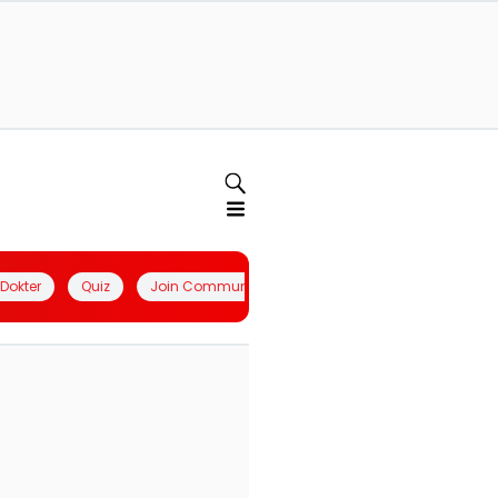
l Dokter
Quiz
Join Community