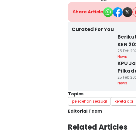
Share Article
Curated For You
Beriku
KEN 20
25 Feb 202
News
KPU Ja
Pilkad
25 Feb 202
News
Topics
pelecehan seksual
kereta api
Editorial Team
Editor
Related Articles
Galih Persiana