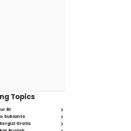
ng Topics
ur BI
o Subianto
ergizi Gratis
ukar Rupiah