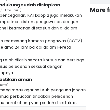
endukung sudah disiapkan
More 
es/Sukma Shakti)
 pencegahan, KAI Daop 2 juga melakukan
memperkuat sistem pengawasan dengan
nel keamanan di stasiun dan di dalam
kan memasang kamera pengawas (CCTV)
 selama 24 jam baik di dalam kereta
telah dilatih secara khusus dan bersiaga
asus pelecehan seksual dengan
capnya.
ipastikan aman
ratama)
g mengimbau agar seluruh pengguna jangan
emua perbuatan tindakan pelecehan
au narahubung yang sudah disediakan.