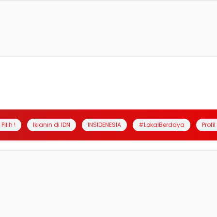
Pilih !
Iklanin di IDN
INSIDENESIA
#LokalBerdaya
Profi