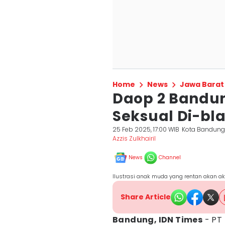
Home
News
Jawa Barat
Daop 2 Bandun
Seksual Di-bla
25 Feb 2025, 17:00 WIB
Kota Bandun
Azzis Zulkhairil
News
Channel
Ilustrasi anak muda yang rentan akan ak
Share Article
Bandung, IDN Times
- PT