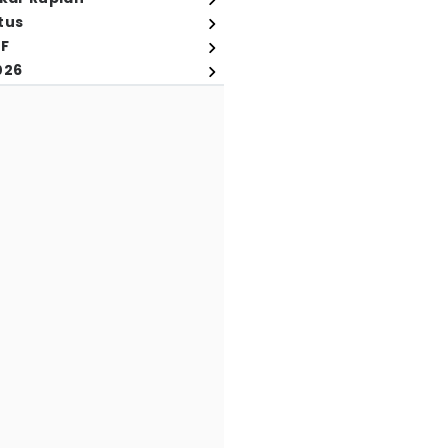
tus
FF
026