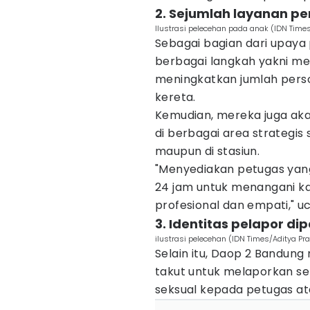
2. Sejumlah layanan p
Ilustrasi pelecehan pada anak (IDN Tim
Sebagai bagian dari upaya
berbagai langkah yakni 
meningkatkan jumlah perso
kereta.
Kemudian, mereka juga a
di berbagai area strategis
maupun di stasiun.
"Menyediakan petugas yang 
24 jam untuk menangani k
profesional dan empati," u
3. Identitas pelapor d
ilustrasi pelecehan (IDN Times/Aditya P
Selain itu, Daop 2 Bandun
takut untuk melaporkan s
seksual kepada petugas at