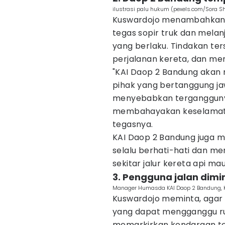
ilustrasi palu hukum (pexels.com/Sora S
Kuswardojo menambahkan,
tegas sopir truk dan mela
yang berlaku. Tindakan ter
perjalanan kereta, dan me
"KAI Daop 2 Bandung aka
pihak yang bertanggung jaw
menyebabkan terganggunya
membahayakan keselamatan 
tegasnya.
KAI Daop 2 Bandung juga 
selalu berhati-hati dan m
sekitar jalur kereta api ma
3. Pengguna jalan dimi
Manager Humasda KAI Daop 2 Bandung, Ku
Kuswardojo meminta, agar 
yang dapat mengganggu ru
memarkirkan kendaraan terl