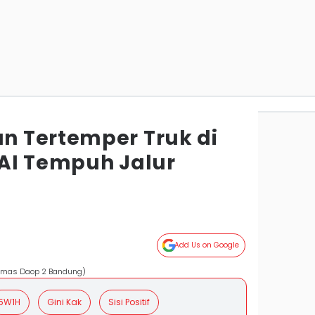
 Tertemper Truk di
AI Tempuh Jalur
Add Us on Google
Humas Daop 2 Bandung)
5W1H
Gini Kak
Sisi Positif