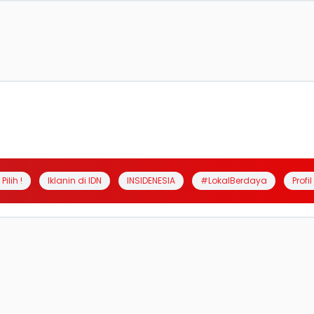
Pilih !
Iklanin di IDN
INSIDENESIA
#LokalBerdaya
Profi