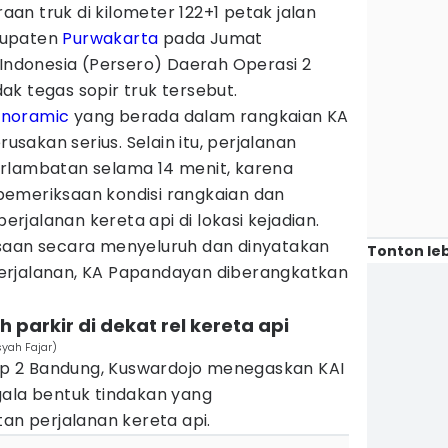
n truk di kilometer 122+1 petak jalan
bupaten
Purwakarta
pada Jumat
 Indonesia (Persero) Daerah Operasi 2
k tegas sopir truk tersebut.
anoramic
yang berada dalam rangkaian KA
akan serius. Selain itu, perjalanan
rlambatan selama 14 menit, karena
emeriksaan kondisi rangkaian dan
jalanan kereta api di lokasi kejadian.
saan secara menyeluruh dan dinyatakan
Tonton leb
erjalanan, KA Papandayan diberangkatkan
 parkir di dekat rel kereta api
syah Fajar)
 2 Bandung, Kuswardojo menegaskan KAI
gala bentuk tindakan yang
 perjalanan kereta api.