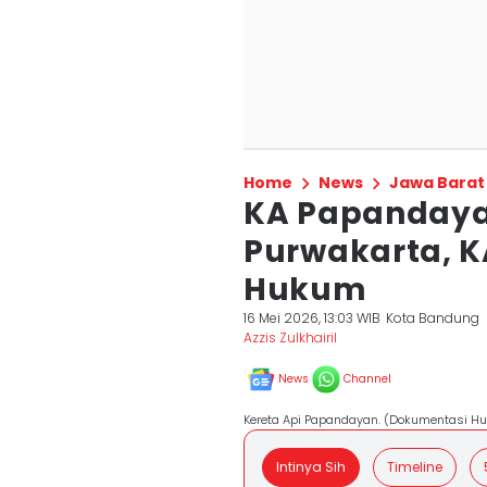
Home
News
Jawa Barat
KA Papandayan
Purwakarta, K
Hukum
16 Mei 2026, 13:03 WIB
Kota Bandung
Azzis Zulkhairil
News
Channel
Kereta Api Papandayan. (Dokumentasi 
Intinya Sih
Timeline