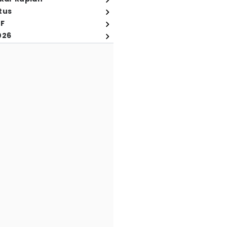
tus
FF
026