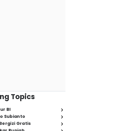
ng Topics
ur BI
o Subianto
ergizi Gratis
ukar Rupiah