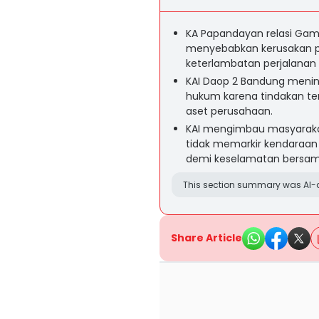
KA Papandayan relasi Gamb
menyebabkan kerusakan p
keterlambatan perjalanan s
KAI Daop 2 Bandung menind
hukum karena tindakan t
aset perusahaan.
KAI mengimbau masyarakat 
tidak memarkir kendaraan 
demi keselamatan bersam
This section summary was AI-a
Share Article