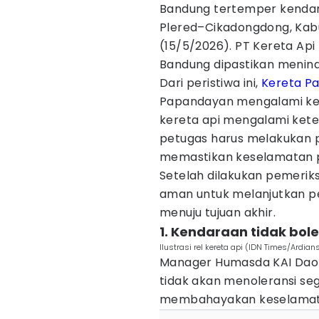
Bandung tertemper kendaraa
Plered–Cikadongdong, Ka
(15/5/2026). PT Kereta Api
Bandung dipastikan meninda
Dari peristiwa ini,
Kereta P
Papandayan mengalami kerus
kereta api mengalami kete
petugas harus melakukan p
memastikan keselamatan per
Setelah dilakukan pemerik
aman untuk melanjutkan p
menuju tujuan akhir.
1. Kendaraan tidak boleh
Ilustrasi rel kereta api (IDN Times/Ardian
Manager Humasda KAI Daop
tidak akan menoleransi se
membahayakan keselamatan