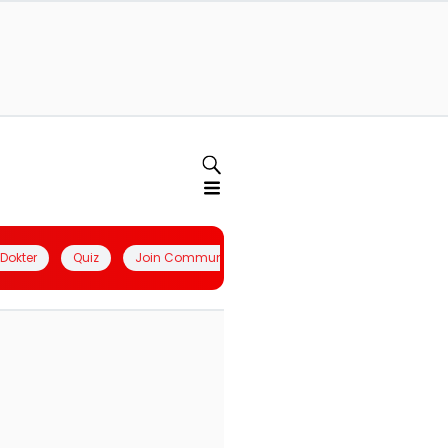
l Dokter
Quiz
Join Community