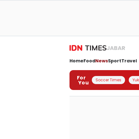
JABAR
Home
Food
News
Sport
Travel
For
Soccer Times
Yuk 
You