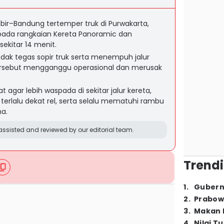
ir–Bandung tertemper truk di Purwakarta,
ada rangkaian Kereta Panoramic dan
ekitar 14 menit.
ak tegas sopir truk serta menempuh jalur
ersebut mengganggu operasional dan merusak
agar lebih waspada di sekitar jalur kereta,
terlalu dekat rel, serta selalu mematuhi rambu
a.
ssisted and reviewed by our editorial team.
Trendi
1
.
Gubern
2
.
Prabow
3
.
Makan B
4
.
Nilai T