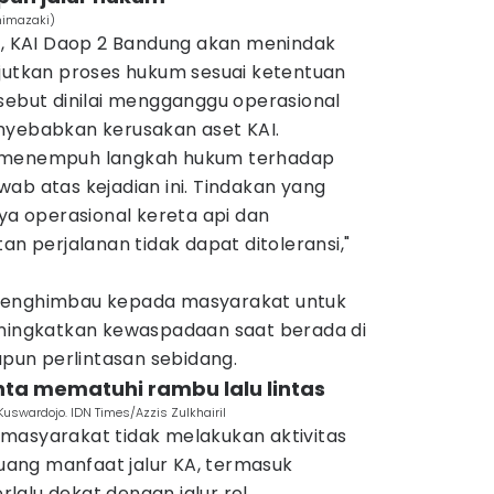
himazaki)
 KAI Daop 2 Bandung akan menindak
njutkan proses hukum sesuai ketentuan
sebut dinilai mengganggu operasional
nyebabkan kerusakan aset KAI.
n menempuh langkah hukum terhadap
ab atas kejadian ini. Tindakan yang
 operasional kereta api dan
perjalanan tidak dapat ditoleransi,"
menghimbau kepada masyarakat untuk
eningkatkan kewaspadaan saat berada di
upun perlintasan sebidang.
nta mematuhi rambu lalu lintas
swardojo. IDN Times/Azzis Zulkhairil
masyarakat tidak melakukan aktivitas
ang manfaat jalur KA, termasuk
alu dekat dengan jalur rel.