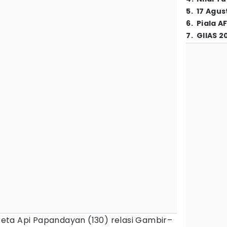
5
.
17 Agus
6
.
Piala A
7
.
GIIAS 2
eta Api Papandayan (130) relasi Gambir–