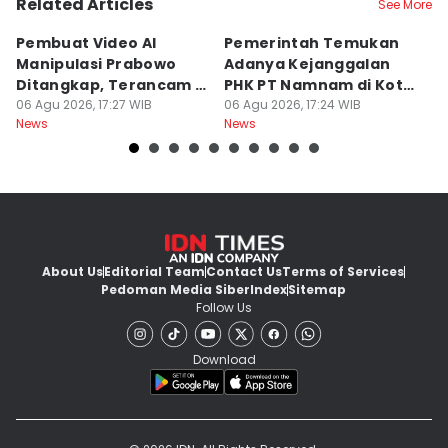
Related Articles
See More
Pembuat Video AI
Pemerintah Temukan
Wa
Manipulasi Prabowo
Adanya Kejanggalan
D
Ditangkap, Terancam 12
PHK PT Namnam di Kota
S
Tahun Bui
06 Agu 2026, 17:27 WIB
Cimahi
06 Agu 2026, 17:24 WIB
06
News
News
Ne
About Us
Editorial Team
Contact Us
Terms of Services
Pedoman Media Siber
Index
Sitemap
Follow Us
Download