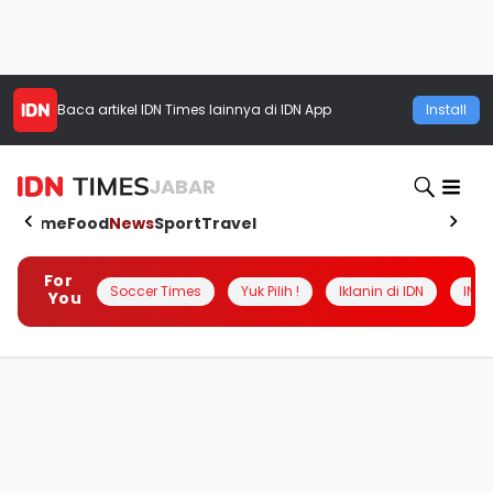
Baca artikel
IDN Times
lainnya di IDN App
Install
JABAR
Home
Food
News
Sport
Travel
For
Soccer Times
Yuk Pilih !
Iklanin di IDN
INSI
You