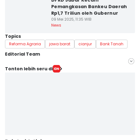
DPRD Jabar Kecam
Pemangkasan Bankeu Daerah
Rp1,7 Triliun oleh Gubernur
09 Mei 2025, 11:35 WIB
News
Topics
Reforma Agraria
jawa barat
cianjur
Bank Tanah
Editorial Team
Editor
Tonton lebih seru di
Galih Persiana
Editor
Azzis Zulkhairil