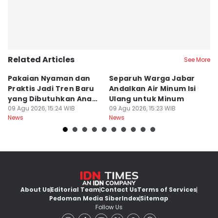
Related Articles
See More
Pakaian Nyaman dan
Separuh Warga Jabar
L
Praktis Jadi Tren Baru
Andalkan Air Minum Isi
C
yang Dibutuhkan Anak
Ulang untuk Minum
J
Muda
09 Agu 2026, 15:24 WIB
09 Agu 2026, 15:23 WIB
L
09
News
News
Ne
About Us
Editorial Team
Contact Us
Terms of Services
Pedoman Media Siber
Index
Sitemap
Follow Us