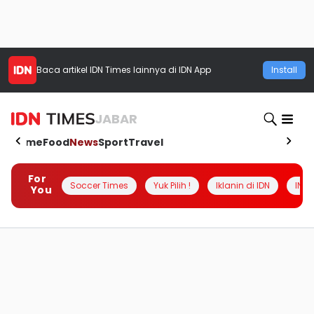
Baca artikel
IDN Times
lainnya di IDN App
Install
JABAR
Home
Food
News
Sport
Travel
For
Soccer Times
Yuk Pilih !
Iklanin di IDN
INSI
You