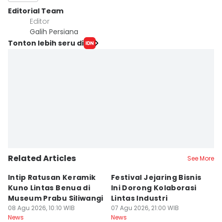
Editorial Team
Editor
Galih Persiana
Tonton lebih seru di
Related Articles
See More
Intip Ratusan Keramik
Festival Jejaring Bisnis
K
Kuno Lintas Benua di
Ini Dorong Kolaborasi
D
Museum Prabu Siliwangi
Lintas Industri
I
08 Agu 2026, 10:10 WIB
07 Agu 2026, 21:00 WIB
P
07
News
News
Ne