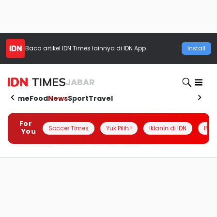
Baca artikel
IDN Times
lainnya di IDN App
Install
JABAR
Home
Food
News
Sport
Travel
For
Soccer Times
Yuk Pilih !
Iklanin di IDN
INSI
You