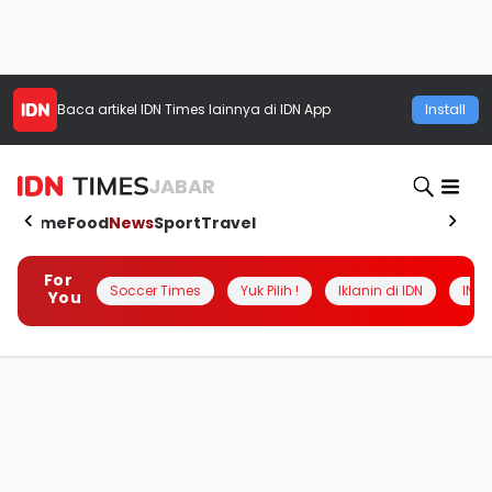
Baca artikel
IDN Times
lainnya di IDN App
Install
JABAR
Home
Food
News
Sport
Travel
For
Soccer Times
Yuk Pilih !
Iklanin di IDN
INSI
You