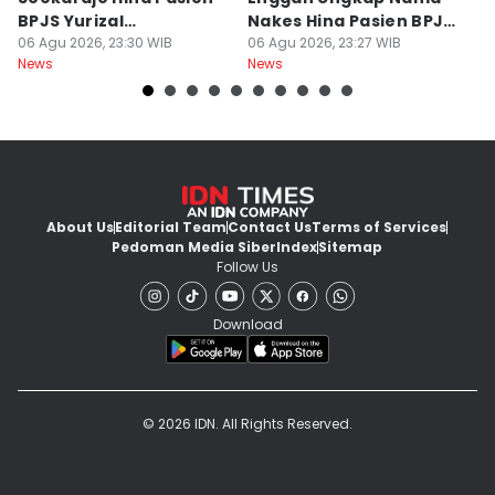
BPJS Yurizal
Nakes Hina Pasien BPJS
D
Mengundurkan Diri
06 Agu 2026, 23:30 WIB
Yurizal
06 Agu 2026, 23:27 WIB
T
06
News
News
Ne
About Us
Editorial Team
Contact Us
Terms of Services
Pedoman Media Siber
Index
Sitemap
Follow Us
Download
© 2026 IDN. All Rights Reserved.