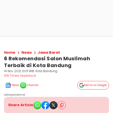
Home
News
Jawa Barat
6 Rekomendasi Salon Muslimah
Terbaik di Kota Bandung
14 Nov 2021, 13:01 WIB
Kota Bandung
IDN Times Hyperlocal
News
Channel
Add Us on Google
cahayaislam.id
Share Article