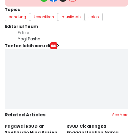
Topics
bandung
kecantikan
muslimah
salon
Editorial Team
Editor
Yogi Pasha
Tonton lebih seru di
Related Articles
See More
Pegawai RSUD dr
RSUD Cicalengka
P
Soekardjo Hina Pasien
Enggan Ungkap Nama
M