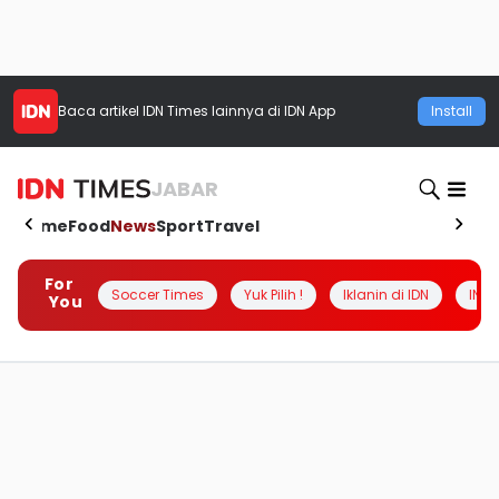
Baca artikel
IDN Times
lainnya di IDN App
Install
JABAR
Home
Food
News
Sport
Travel
For
Soccer Times
Yuk Pilih !
Iklanin di IDN
INSI
You