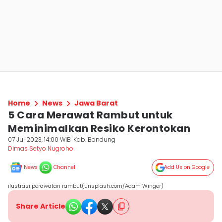
Home
News
Jawa Barat
5 Cara Merawat Rambut untuk
Meminimalkan Resiko Kerontokan
07 Jul 2023, 14:00 WIB
Kab. Bandung
Dimas Setyo Nugroho
News
Channel
Add Us on Google
ilustrasi perawatan rambut(unsplash.com/Adam Winger)
Share Article