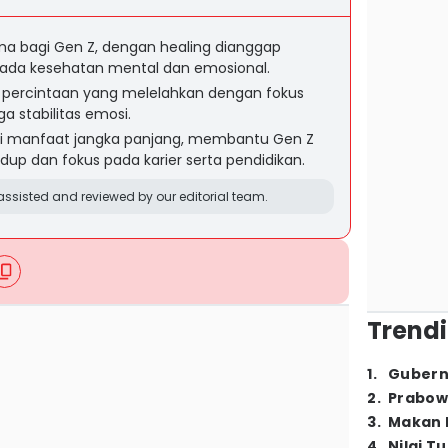
tama bagi Gen Z, dengan healing dianggap
 pada kesehatan mental dan emosional.
 percintaan yang melelahkan dengan fokus
a stabilitas emosi.
i manfaat jangka panjang, membantu Gen Z
p dan fokus pada karier serta pendidikan.
ssisted and reviewed by our editorial team.
Trendi
1
.
Gubern
2
.
Prabow
3
.
Makan B
4
.
Nilai T