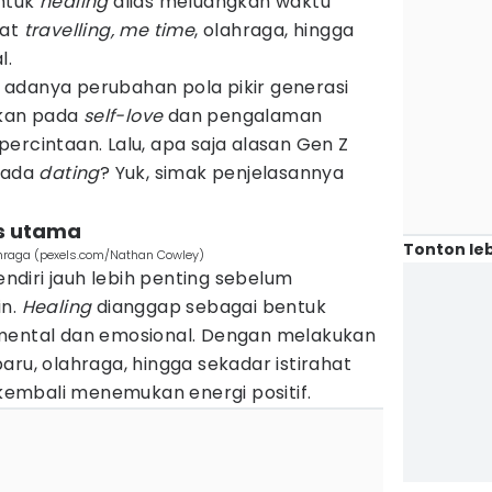
untuk
healing
alias meluangkan waktu
wat
travelling,
me time
, olahraga, hingga
l.
adanya perubahan pola pikir generasi
kan pada
self-love
dan pengalaman
ercintaan. Lalu, apa saja alasan Gen Z
pada
dating
? Yuk, simak penjelasannya
tas utama
Tonton leb
hraga (pexels.com/Nathan Cowley)
sendiri jauh lebih penting sebelum
in.
Healing
dianggap sebagai bentuk
 mental dan emosional. Dengan melakukan
baru, olahraga, hingga sekadar istirahat
a kembali menemukan energi positif.