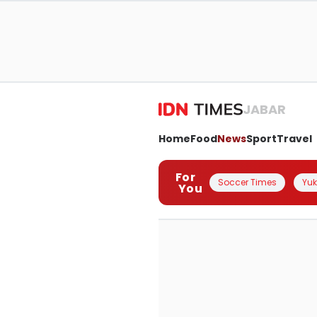
JABAR
Home
Food
News
Sport
Travel
For
Soccer Times
Yuk 
You