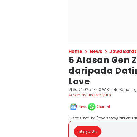
Home
News
Jawa Barat
5 Alasan Gen Z
daripada Dati
Love
21 Sep 2025, 18:00 WIB
Kota Bandung
Ai Samaytuha Maryam
News
Channel
ilustrasi healing (pexels.com/Gabriela Pal
Intinya Sih