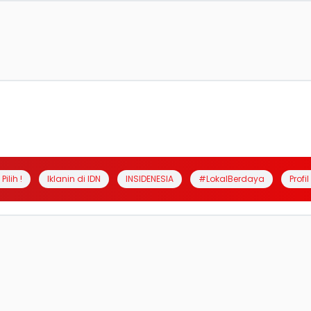
Pilih !
Iklanin di IDN
INSIDENESIA
#LokalBerdaya
Profi