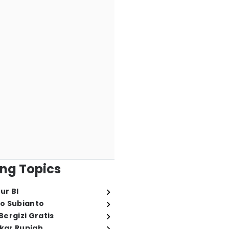
ng Topics
ur BI
o Subianto
ergizi Gratis
ukar Rupiah