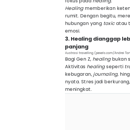
fokus pada
healing.
Healing
memberikan keten
rumit. Dengan begitu, mere
hubungan yang
toxic
atau t
emosi.
3. Healing dianggap l
panjang
ilustrasi travelling (pexels.com/Andrei T
Bagi Gen Z,
healing
bukan s
Aktivitas
healing
seperti
tr
kebugaran,
journaling,
hing
nyata. Stres jadi berkurang,
meningkat.