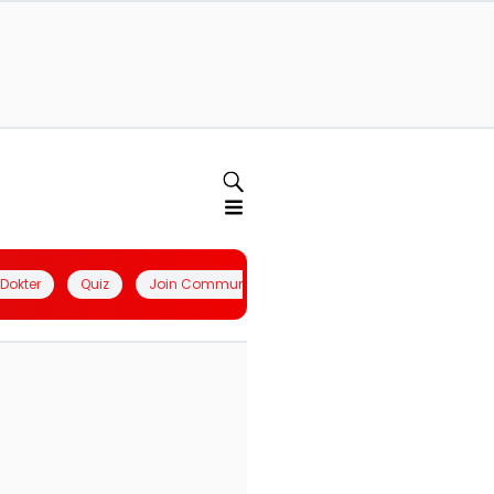
l Dokter
Quiz
Join Community