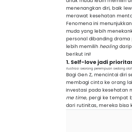
anak muda lebih memilih 
menenangkan diri, baik le
merawat kesehatan menta
Fenomena ini menunjukkan 
muda yang lebih menekan
personal dibanding drama p
lebih memilih
healing
dari
berikut ini!
1. Self-love jadi priori
ilustrasi seorang perempuan sedang ola
Bagi Gen Z, mencintai diri 
membagi cinta ke orang la
investasi pada kesehatan
me time
, pergi ke tempat 
dari rutinitas, mereka bis