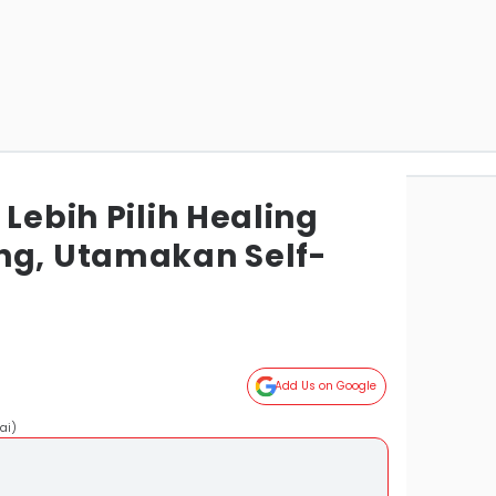
 Lebih Pilih Healing
ng, Utamakan Self-
Add Us on Google
ai)