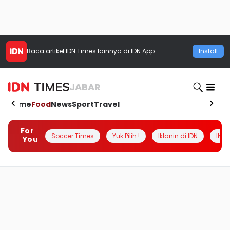
Baca artikel
IDN Times
lainnya di IDN App
Install
JABAR
Home
Food
News
Sport
Travel
For
Soccer Times
Yuk Pilih !
Iklanin di IDN
INSI
You