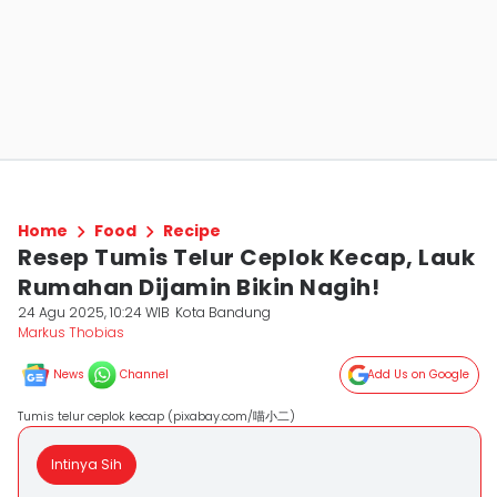
Home
Food
Recipe
Resep Tumis Telur Ceplok Kecap, Lauk
Rumahan Dijamin Bikin Nagih!
24 Agu 2025, 10:24 WIB
Kota Bandung
Markus Thobias
News
Channel
Add Us on Google
Tumis telur ceplok kecap (pixabay.com/喵小二)
Intinya Sih