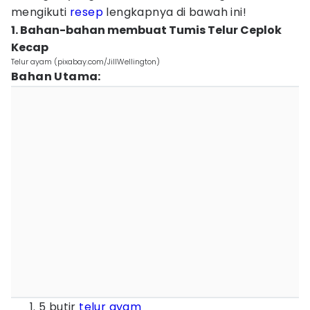
mengikuti
resep
lengkapnya di bawah ini!
1. Bahan-bahan membuat Tumis Telur Ceplok
Kecap
Telur ayam (pixabay.com/JillWellington)
Bahan Utama:
5 butir
telur ayam