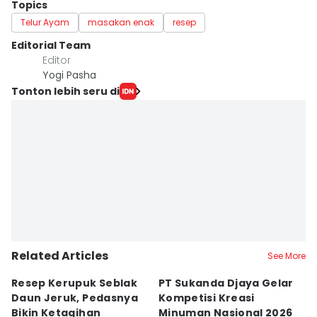
Topics
Telur Ayam
masakan enak
resep
Editorial Team
Editor
Yogi Pasha
Tonton lebih seru di
Related Articles
See More
Resep Kerupuk Seblak
PT Sukanda Djaya Gelar
A
Daun Jeruk, Pedasnya
Kompetisi Kreasi
G
Bikin Ketagihan
Minuman Nasional 2026
S