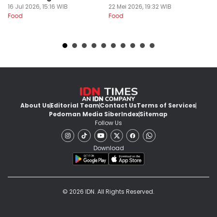
16 Jul 2026, 15:16 WIB
22 Mei 2026, 19:32 WIB
K
16
Food
Food
Fo
About Us
Editorial Team
Contact Us
Terms of Services
Pedoman Media Siber
Index
Sitemap
Follow Us
Download
© 2026 IDN. All Rights Reserved.