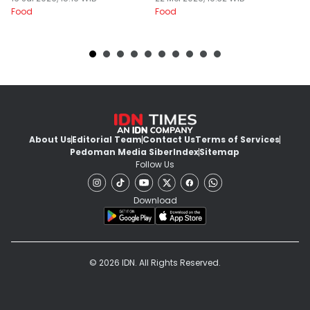
Food
Food
Fo
About Us
Editorial Team
Contact Us
Terms of Services
Pedoman Media Siber
Index
Sitemap
Follow Us
Download
© 2026 IDN. All Rights Reserved.