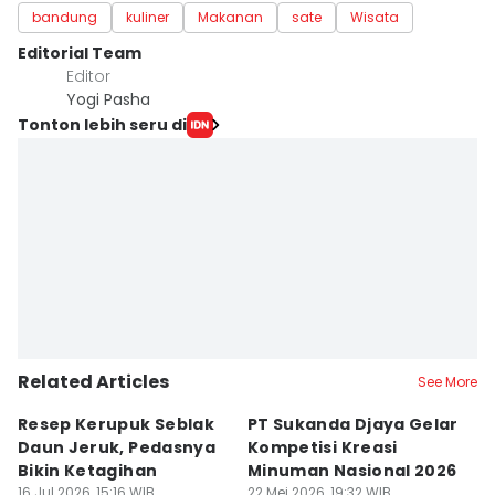
bandung
kuliner
Makanan
sate
Wisata
Editorial Team
Editor
Yogi Pasha
Tonton lebih seru di
Related Articles
See More
Resep Kerupuk Seblak
PT Sukanda Djaya Gelar
A
Daun Jeruk, Pedasnya
Kompetisi Kreasi
G
Bikin Ketagihan
Minuman Nasional 2026
S
16 Jul 2026, 15:16 WIB
22 Mei 2026, 19:32 WIB
K
16