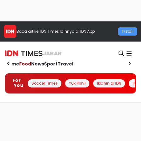
Baca artikel
IDN Times
lainnya di IDN App
Install
JABAR
Home
Food
News
Sport
Travel
For
Soccer Times
Yuk Pilih !
Iklanin di IDN
INSI
You