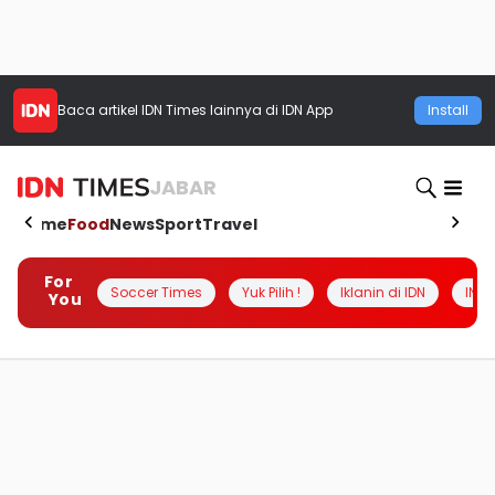
Baca artikel
IDN Times
lainnya di IDN App
Install
JABAR
Home
Food
News
Sport
Travel
For
Soccer Times
Yuk Pilih !
Iklanin di IDN
INSI
You