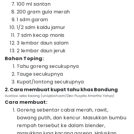
100 ml santan
200 gram gula merah
1 sdm garam
1/2 sdm kaldu jamur
7 sdm kecap manis
3 lembar daun salam
2 lembar daun jeruk
Bahan Toping:
Tahu goreng secukupnya
Tauge secukupnya
Kupat/lontong secukupnya
2. Cara membuat kupat tahu khas Bandung
ilustrasi selai kacang (unsplash.com/Devi Puspita Amartha Yahya)
Cara membuat:
Goreng sebentar cabai merah, rawit,
bawang putih, dan kencur. Masukkan bumbu
rempah tersebut ke dalam blender,
masukkan juga kacang goreng. Haluskan.