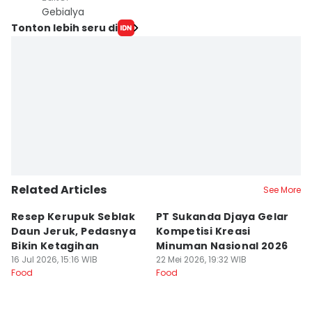
Gebialya
Tonton lebih seru di
Related Articles
See More
Resep Kerupuk Seblak
PT Sukanda Djaya Gelar
A
Daun Jeruk, Pedasnya
Kompetisi Kreasi
G
Bikin Ketagihan
Minuman Nasional 2026
S
16 Jul 2026, 15:16 WIB
22 Mei 2026, 19:32 WIB
K
16
Food
Food
Fo