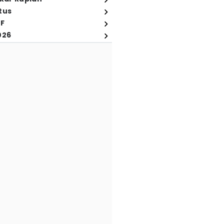
tus
FF
026