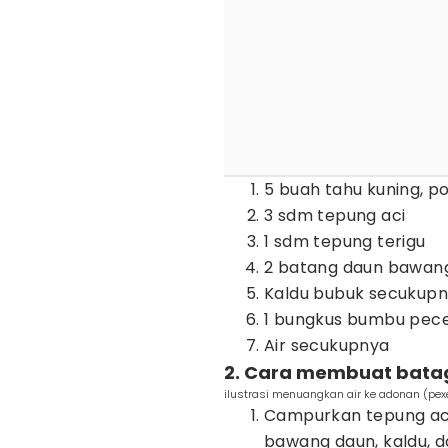
5 buah tahu kuning, po
3 sdm tepung aci
1 sdm tepung terigu
2 batang daun bawang,
Kaldu bubuk secukup
1 bungkus bumbu pecel
Air secukupnya
2. Cara membuat bata
ilustrasi menuangkan air ke adonan (pex
Campurkan tepung aci
bawang daun, kaldu, d