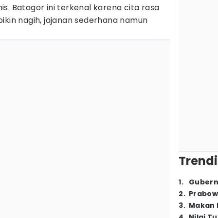
s. Batagor ini terkenal karena cita rasa
bikin nagih, jajanan sederhana namun
Trendi
1
.
Gubern
2
.
Prabow
3
.
Makan B
4
.
Nilai T