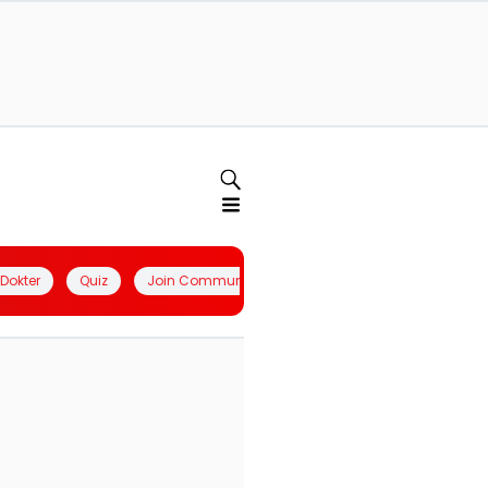
l Dokter
Quiz
Join Community