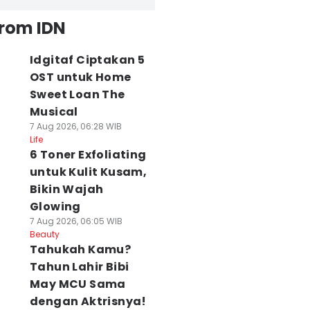
from IDN
Idgitaf Ciptakan 5
OST untuk Home
Sweet Loan The
Musical
7 Aug 2026, 06:28 WIB
Life
6 Toner Exfoliating
untuk Kulit Kusam,
Bikin Wajah
Glowing
7 Aug 2026, 06:05 WIB
Beauty
Tahukah Kamu?
Tahun Lahir Bibi
May MCU Sama
dengan Aktrisnya!