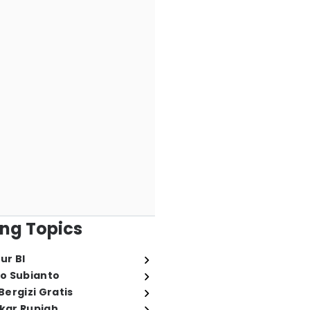
ng Topics
ur BI
o Subianto
ergizi Gratis
ukar Rupiah