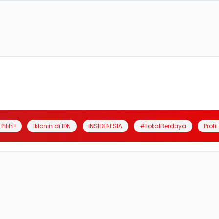
Pilih !
Iklanin di IDN
INSIDENESIA
#LokalBerdaya
Profi