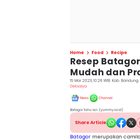
Home
Food
Recipe
Resep Batagor
Mudah dan Pra
15 Mar 2023, 10:26 WIB
Kab. Bandung
Gebialya
News
Channel
Batagor tahu aci. (yummy.co.id)
Share Article
Batagor
merupakan camila