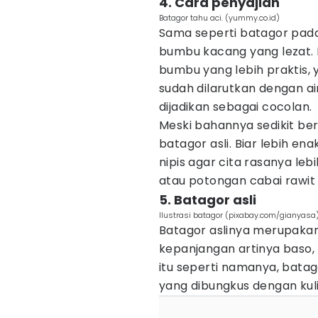
4. Cara penyajian
Batagor tahu aci. (yummy.co.id)
Sama seperti batagor pada
bumbu kacang yang lezat. N
bumbu yang lebih praktis,
sudah dilarutkan dengan ai
dijadikan sebagai cocolan.
Meski bahannya sedikit be
batagor asli. Biar lebih en
nipis agar cita rasanya le
atau potongan cabai rawit s
5. Batagor asli
Ilustrasi batagor (pixabay.com/gianyasa
Batagor aslinya merupakan
kepanjangan artinya baso, 
itu seperti namanya, batago
yang dibungkus dengan kuli