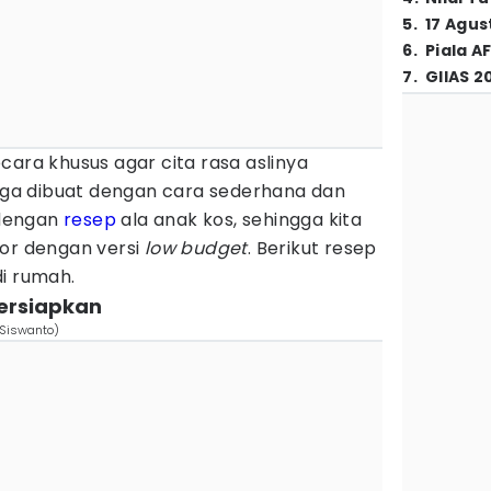
5
.
17 Agus
6
.
Piala A
7
.
GIIAS 2
cara khusus agar cita rasa aslinya
juga dibuat dengan cara sederhana dan
 dengan
resep
ala anak kos, sehingga kita
or dengan versi
low budget
. Berikut resep
i rumah.
persiapkan
 Siswanto)