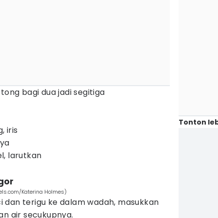
tong bagi dua jadi segitiga
Tonton leb
 iris
nya
, larutkan
gor
els.com/Katerina Holmes)
 dan terigu ke dalam wadah, masukkan
an air secukupnya.