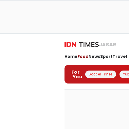
JABAR
Home
Food
News
Sport
Travel
For
Soccer Times
Yuk 
You