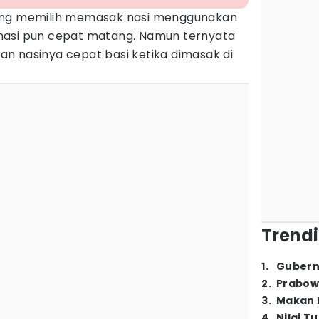
ang memilih memasak nasi menggunakan
, nasi pun cepat matang. Namun ternyata
n nasinya cepat basi ketika dimasak di
Trendi
1
.
Gubern
2
.
Prabow
3
.
Makan B
4
.
Nilai T