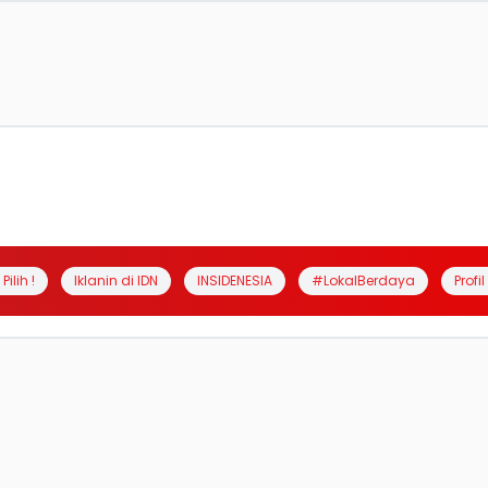
Pilih !
Iklanin di IDN
INSIDENESIA
#LokalBerdaya
Profi