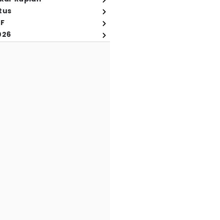
tus
FF
026