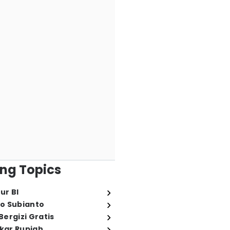
ng Topics
ur BI
o Subianto
ergizi Gratis
ukar Rupiah