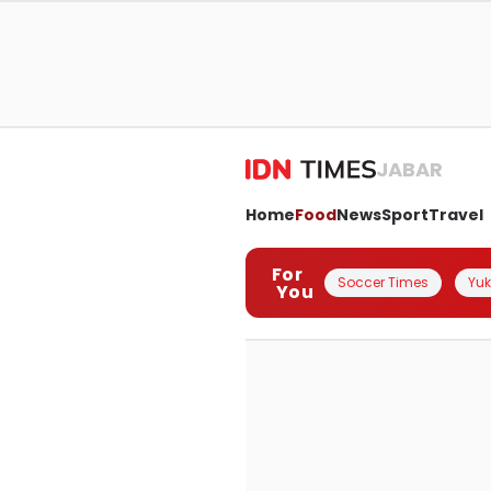
JABAR
Home
Food
News
Sport
Travel
For
Soccer Times
Yuk 
You