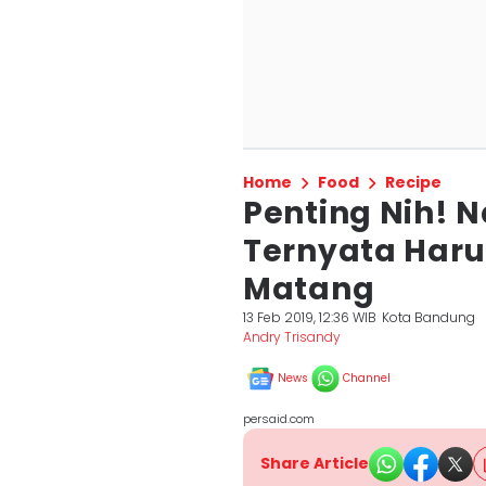
Home
Food
Recipe
Penting Nih! N
Ternyata Haru
Matang
13 Feb 2019, 12:36 WIB
Kota Bandung
Andry Trisandy
News
Channel
persaid.com
Share Article