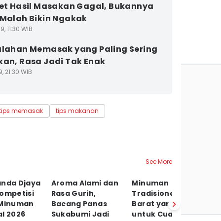
ret Hasil Masakan Gagal, Bukannya
 Malah Bikin Ngakak
9, 11:30 WIB
alahan Memasak yang Paling Sering
kan, Rasa Jadi Tak Enak
9, 21:30 WIB
tips memasak
tips makanan
See More
anda Djaya
Aroma Alami dan
Minuman
K
Kompetisi
Rasa Gurih,
Tradisional Jawa
d
 Minuman
Bacang Panas
Barat yang Cocok
y
l 2026
Sukabumi Jadi
untuk Cuaca
P