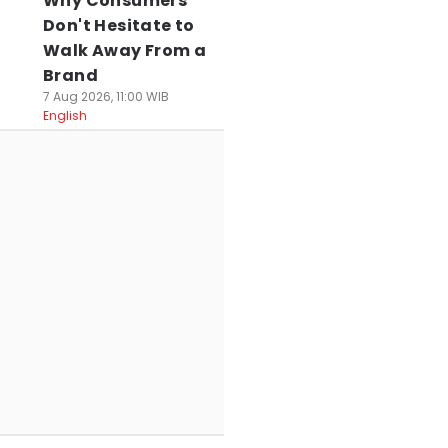
Why Consumers
Don't Hesitate to
Walk Away From a
Brand
7 Aug 2026, 11:00 WIB
English
uliner Legendaris
4 Makanan Khas
Ramah di Kanton
i Jawa Barat
Jawa Barat yang
Ini Rekomendasi
ang Bertahan
Paling Diburu
Menu Restoran
uluhan Tahun
Wisatawan
Merambah Rasa