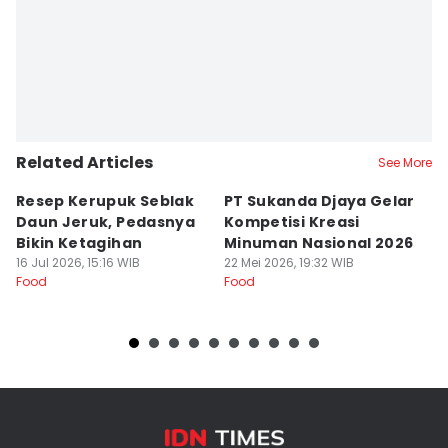
Related Articles
See More
Resep Kerupuk Seblak
PT Sukanda Djaya Gelar
A
Daun Jeruk, Pedasnya
Kompetisi Kreasi
G
Bikin Ketagihan
Minuman Nasional 2026
S
16 Jul 2026, 15:16 WIB
22 Mei 2026, 19:32 WIB
K
16
Food
Food
Fo