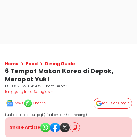
Home
Food
Dining Guide
6 Tempat Makan Korea di Depok,
Merapat Yuk!
13 Des 2022, 09:19 WIB
Kota Depok
Langgeng Irma Salugiasih
News
Channel
Add Us on Google
ilustrasi kreasi bulgogi (pixabay.com/sharonang)
Share Article