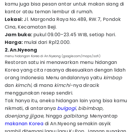
kamu juga bisa pesan antar untuk makan siang di
kantor atau teman lembur di rumah.
Lokasi:
Jl. Margonda Raya No.489, RW.7, Pondok
Cina, Kecamatan Beji.
Jam buka
:
pukul 09.00–23.45 WIB, setiap hari.
Harga:
mulai dari Rp12.000.
2. An.Nyeong
menu hidangan Korea di An.Nyeong (google.com/maps/sofi)
Restoran satu ini menawarkan menu hidangan
Korea yang cita rasanya disesuaikan dengan lidah
orang Indonesia. Menu andalannya yaitu
kimbap
dan
kimchi,
di mana
kimchi-
nya diracik
menggunakan resep sendiri.
Tak hanya itu, aneka hidangan lain yang bisa kamu
nikmati, di antaranya
bulgogi
,
bibimbap,
doenjang jjigae,
hingga
galbitang
. Menyantap
makanan Korea
di An.Nyeong semakin asyik
sambil ditemani lagu-lagu K-Pop. Jangan sungkan