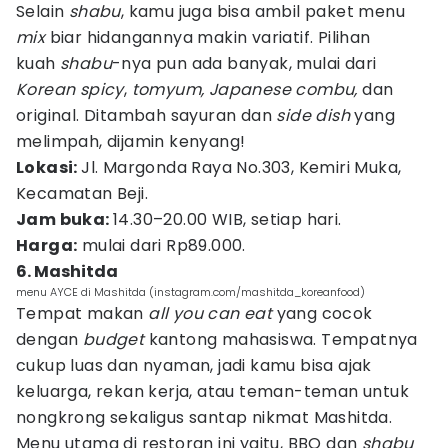
Selain
shabu
, kamu juga bisa ambil paket menu
mix
biar hidangannya makin variatif. Pilihan
kuah
shabu
-nya pun ada banyak, mulai dari
Korean spicy
,
tomyum, Japanese combu,
dan
original. Ditambah sayuran dan
side dish
yang
melimpah, dijamin kenyang!
Lokasi:
Jl. Margonda Raya No.303, Kemiri Muka,
Kecamatan Beji.
Jam buka:
14.30–20.00 WIB, setiap hari.
Harga:
mulai dari Rp89.000.
6. Mashitda
menu AYCE di Mashitda (instagram.com/mashitda_koreanfood)
Tempat makan
all you can eat
yang cocok
dengan
budget
kantong mahasiswa. Tempatnya
cukup luas dan nyaman, jadi kamu bisa ajak
keluarga, rekan kerja, atau teman-teman untuk
nongkrong sekaligus santap nikmat Mashitda.
Menu utama di restoran ini yaitu, BBQ dan
shabu