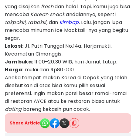
yang disajikan
fresh
dan halal. Tapi, kamu juga bisa
mencoba
Korean snack
andalannya, seperti
tokpokki, rabokki,
dan
kimbap
.
Lalu, jangan lupa
mencoba minuman Ice Mocktail-nya yang begitu
segar.
Lokasi:
Jl. Putri Tunggal No.14a, Harjamukti,
Kecamatan Cimanggis.
Jam buka:
11.00–20.30 WIB, hari Jumat tutup.
Harga:
mulai dari Rp80.000.
Aneka tempat makan Korea di Depok yang telah
disebutkan di atas bisa kamu pilih sesuai
preferensi. Ingin makan porsi besar ramai-ramai
di restoran AYCE atau ke restoran biasa untuk
dating
bareng kekasih pun cocok.
Share Article