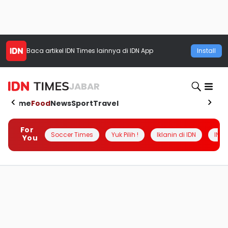
Baca artikel
IDN Times
lainnya di IDN App
Install
JABAR
Home
Food
News
Sport
Travel
For
Soccer Times
Yuk Pilih !
Iklanin di IDN
INSI
You