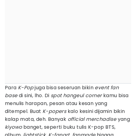
Para
K-Pop
juga bisa seseruan bikin
event fan
base
di sini, lho. Di
spot hangeul corner
kamu bisa
menulis harapan, pesan atau kesan yang
ditempel. Buat
K-popers
kalo kesini dijamin bikin
kalap mata, deh. Banyak
official merchadise
yang
kiyowo
banget, seperti buku tulis K-pop BTS,
album,
lightstick,
K-fanart, fanmade
hingga