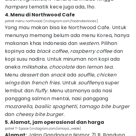
hampers
tematik kece juga ada, lho.
4. Menu di Northwood Cafe
potret menu northwood (instagram.com/foodnotestories)
Yang mau makan bisa ke Northwood Cafe. Untuk
menunya memang belum ada menu Korea, hanya
makanan khas Indonesia dan
western.
Pilihan
kopinya ada
black
coffee, raspberry coffee
dan
kopi susu nadira. Untuk minuman non kopi ada
aneka
milkshake,
chocolate
dan
lemon tea.
Menu
dessert
dan
snack
ada
souffle, chicken
wings
dan
french
fries.
Untuk
souffle
nya super
lembut dan
fluffy.
Menu utamanya ada nasi
panggang salmon mentai, nasi panggang
mozzarella,
basilic
spaghetti, tamago bite burger
dan
cheesy bite burger.
5. Alamat, jam operasional dan harga
potret T-Space (instagram.com/amaya_wede)
Alamat:
Jalan Gandapura Nomor 71 B, Bandung