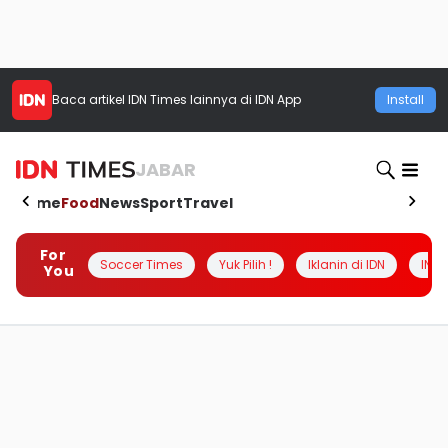
Baca artikel
IDN Times
lainnya di IDN App
Install
JABAR
Home
Food
News
Sport
Travel
For
Soccer Times
Yuk Pilih !
Iklanin di IDN
INSI
You