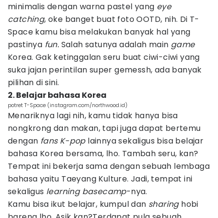
minimalis dengan warna pastel yang
eye
catching
, oke banget buat foto OOTD, nih. Di T-
Space kamu bisa melakukan banyak hal yang
pastinya
fun.
Salah satunya adalah main
game
Korea. Gak ketinggalan seru buat ciwi-ciwi yang
suka jajan perintilan super gemessh, ada banyak
pilihan di sini.
2. Belajar bahasa Korea
potret T-Space (instagram.com/northwood.id)
Menariknya lagi nih, kamu tidak hanya bisa
nongkrong dan makan, tapi juga dapat bertemu
dengan
fans K-pop
lainnya sekaligus bisa belajar
bahasa Korea bersama, lho. Tambah seru, kan?
Tempat ini bekerja sama dengan sebuah lembaga
bahasa yaitu Taeyang Kulture. Jadi, tempat ini
sekaligus
learning basecamp
-nya.
Kamu bisa ikut belajar, kumpul dan
sharing
hobi
bareng lho. Asik kan?Terdapat pula sebuah