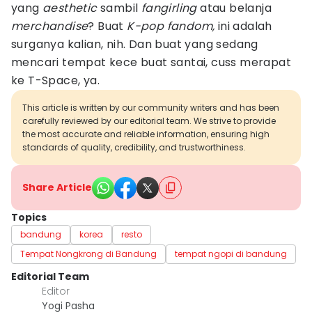
yang
aesthetic
sambil
fangirling
atau belanja
merchandise
? Buat
K-pop fandom,
ini adalah
surganya kalian, nih. Dan buat yang sedang
mencari tempat kece buat santai, cuss merapat
ke T-Space, ya.
This article is written by our community writers and has been
carefully reviewed by our editorial team. We strive to provide
the most accurate and reliable information, ensuring high
standards of quality, credibility, and trustworthiness.
Share Article
Topics
bandung
korea
resto
Tempat Nongkrong di Bandung
tempat ngopi di bandung
Editorial Team
Editor
Yogi Pasha