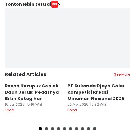
Tonton lebih seru di
Related Articles
See More
Resep Kerupuk Seblak
PT Sukanda Djaya Gelar
A
Daun Jeruk, Pedasnya
Kompetisi Kreasi
G
Bikin Ketagihan
Minuman Nasional 2026
S
16 Jul 2026, 15:16 WIB
22 Mei 2026, 19:32 WIB
K
16
Food
Food
Fo