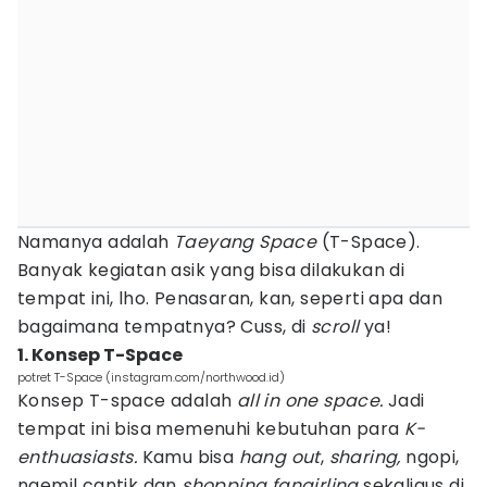
Namanya adalah
Taeyang Space
(T-Space).
Banyak kegiatan asik yang bisa dilakukan di
tempat ini, lho. Penasaran, kan, seperti apa dan
bagaimana tempatnya? Cuss, di
scroll
ya!
1. Konsep T-Space
potret T-Space (instagram.com/northwood.id)
Konsep T-space adalah
all in one
space.
Jadi
tempat ini bisa memenuhi kebutuhan para
K-
enthuasiasts.
Kamu bisa
hang out
,
sharing,
ngopi,
ngemil cantik dan
shopping fangirling
sekaligus di