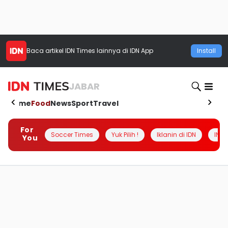
Baca artikel
IDN Times
lainnya di IDN App
Install
JABAR
Home
Food
News
Sport
Travel
For
Soccer Times
Yuk Pilih !
Iklanin di IDN
INSI
You