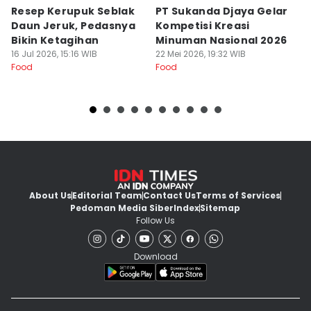
Resep Kerupuk Seblak
PT Sukanda Djaya Gelar
A
Daun Jeruk, Pedasnya
Kompetisi Kreasi
G
Bikin Ketagihan
Minuman Nasional 2026
S
16 Jul 2026, 15:16 WIB
22 Mei 2026, 19:32 WIB
K
16
Food
Food
Fo
About Us
Editorial Team
Contact Us
Terms of Services
Pedoman Media Siber
Index
Sitemap
Follow Us
Download