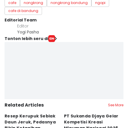
cafe
nongkrong
nongkrong bandung
ngopi
cafe di bandung
Editorial Team
Editor
Yogi Pasha
Tonton lebih seru di
Related Articles
See More
Resep Kerupuk Seblak
PT Sukanda Djaya Gelar
A
Daun Jeruk, Pedasnya
Kompetisi Kreasi
G