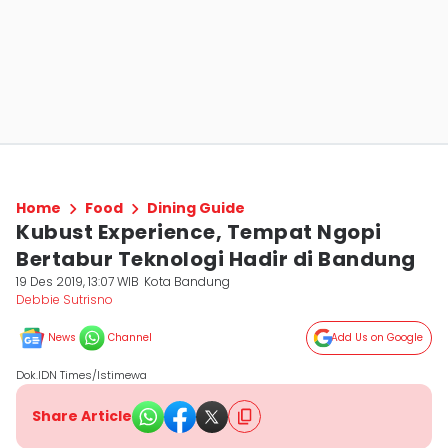
Home
Food
Dining Guide
Kubust Experience, Tempat Ngopi
Bertabur Teknologi Hadir di Bandung
19 Des 2019, 13:07 WIB
Kota Bandung
Debbie Sutrisno
News
Channel
Add Us on Google
Dok.IDN Times/Istimewa
Share Article