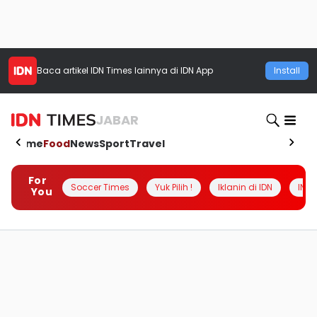
Baca artikel
IDN Times
lainnya di IDN App
Install
JABAR
Home
Food
News
Sport
Travel
For
Soccer Times
Yuk Pilih !
Iklanin di IDN
INSI
You