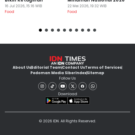
Bikin Ketagihan
Minuman Nasional 2026
S
16 Jul 2026, 15:16 WIB
22 Mei 2026, 19:32 WIB
K
16
Food
Food
Fo
About Us
Editorial Team
Contact Us
Terms of Services
Pedoman Media Siber
Index
Sitemap
Follow Us
Download
© 2026 IDN. All Rights Reserved.