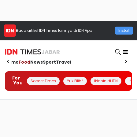
Baca artikel
IDN Times
lainnya di IDN App
Install
JABAR
Home
Food
News
Sport
Travel
For
Soccer Times
Yuk Pilih !
Iklanin di IDN
INSI
You