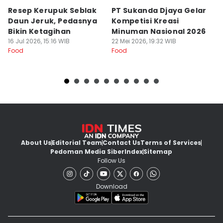
Resep Kerupuk Seblak
PT Sukanda Djaya Gelar
A
Daun Jeruk, Pedasnya
Kompetisi Kreasi
G
Bikin Ketagihan
Minuman Nasional 2026
S
16 Jul 2026, 15:16 WIB
22 Mei 2026, 19:32 WIB
K
16
Food
Food
Fo
About Us
Editorial Team
Contact Us
Terms of Services
Pedoman Media Siber
Index
Sitemap
Follow Us
Download