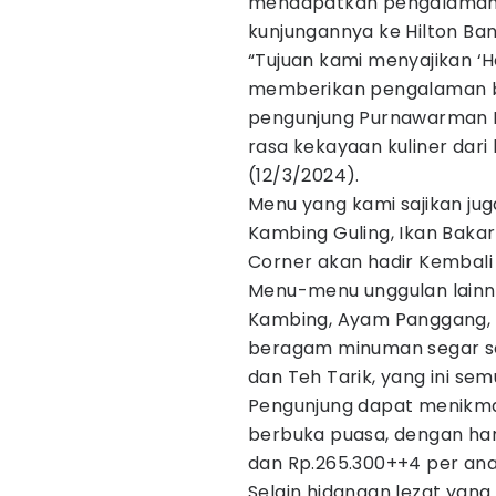
mendapatkan pengalaman 
kunjungannya ke Hilton Ba
“Tujuan kami menyajikan ‘H
memberikan pengalaman be
pengunjung Purnawarman R
rasa kekayaan kuliner dari
(12/3/2024).
Menu yang kami sajikan jug
Kambing Guling, Ikan Bakar
Corner akan hadir Kembali 
Menu-menu unggulan lainny
Kambing, Ayam Panggang, 
beragam minuman segar sep
dan Teh Tarik, yang ini sem
Pengunjung dapat menikmat
berbuka puasa, dengan har
dan Rp.265.300++4 per ana
Selain hidangan lezat yang