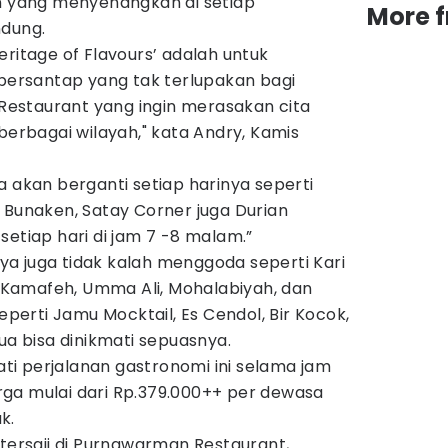
yang menyenangkan di setiap
More 
ndung.
eritage of Flavours’ adalah untuk
rsantap yang tak terlupakan bagi
estaurant yang ingin merasakan cita
 berbagai wilayah," kata Andry, Kamis
a akan berganti setiap harinya seperti
 Bunaken, Satay Corner juga Durian
setiap hari di jam 7 -8 malam.”
a juga tidak kalah menggoda seperti Kari
Kamafeh, Umma Ali, Mohalabiyah, dan
erti Jamu Mocktail, Es Cendol, Bir Kocok,
ua bisa dinikmati sepuasnya.
i perjalanan gastronomi ini selama jam
ga mulai dari Rp.379.000++ per dewasa
k.
 tersaji di Purnawarman Restaurant,