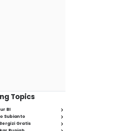
ng Topics
ur BI
o Subianto
ergizi Gratis
ukar Rupiah