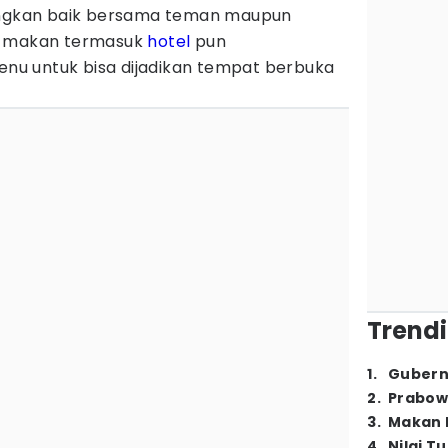
gkan baik bersama teman maupun
t makan termasuk
hotel
pun
u untuk bisa dijadikan tempat berbuka
Trendi
1
.
Gubern
2
.
Prabow
3
.
Makan B
4
.
Nilai T