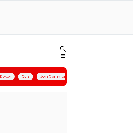
l Dokter
Quiz
Join Community