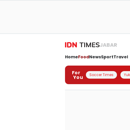
JABAR
Home
Food
News
Sport
Travel
For
Soccer Times
Yuk 
You