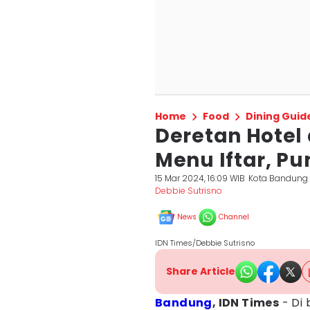
Home
Food
Dining Guid
Deretan Hotel
Menu Iftar, 
15 Mar 2024, 16:09 WIB
Kota Bandung
Debbie Sutrisno
News
Channel
IDN Times/Debbie Sutrisno
Share Article
Bandung
, IDN Times
- Di 