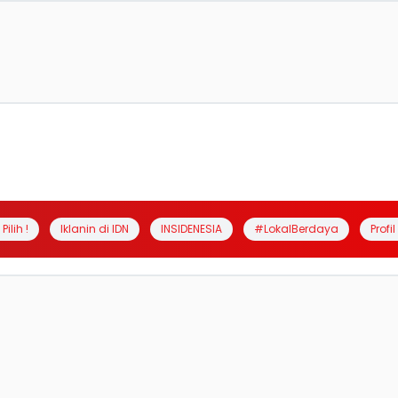
Pilih !
Iklanin di IDN
INSIDENESIA
#LokalBerdaya
Profi