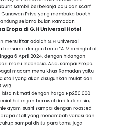
burit sambil berbelanja baju dan scarf
van Gunawan Prive yang membuka booth
n Bandung selama bulan Ramadan.
a Eropa di G.H Universal Hotel
 menu iftar adalah G.H Universal.
a bersama dengan tema “A Meaningful of
ingga 6 April 2024, dengan hidangan
dari menu Indonesia, Asia, sampai Eropa.
rbagai macam menu khas Ramadan yaitu
 stall yang akan disuguhkan mulat dari
0 WIB.
t bisa nikmati dengan harga Rp250.000
cial hidangan berawal dari Indonesia,
 mie ayam, sushi sampai dengan roasted
berapa stall yang menambah variasi dan
 cukup sampai disitu para tamu juga