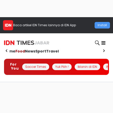
Baca artikel
IDN Times
lainnya di IDN App
Install
JABAR
Home
Food
News
Sport
Travel
For
Soccer Times
Yuk Pilih !
Iklanin di IDN
INSI
You