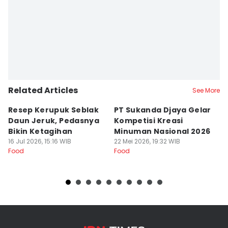
Related Articles
See More
Resep Kerupuk Seblak
PT Sukanda Djaya Gelar
A
Daun Jeruk, Pedasnya
Kompetisi Kreasi
G
Bikin Ketagihan
Minuman Nasional 2026
S
16 Jul 2026, 15:16 WIB
22 Mei 2026, 19:32 WIB
K
16
Food
Food
Fo