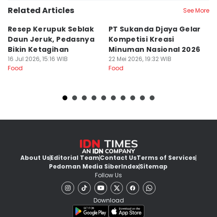
Related Articles
See More
Resep Kerupuk Seblak
PT Sukanda Djaya Gelar
A
Daun Jeruk, Pedasnya
Kompetisi Kreasi
G
Bikin Ketagihan
Minuman Nasional 2026
S
16 Jul 2026, 15:16 WIB
22 Mei 2026, 19:32 WIB
K
16
Food
Food
Fo
About Us
Editorial Team
Contact Us
Terms of Services
Pedoman Media Siber
Index
Sitemap
Follow Us
Download