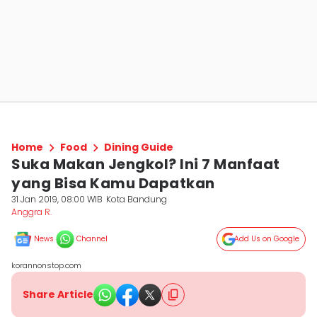
Home
Food
Dining Guide
Suka Makan Jengkol? Ini 7 Manfaat
yang Bisa Kamu Dapatkan
31 Jan 2019, 08:00 WIB
Kota Bandung
Anggra R.
News
Channel
Add Us on Google
korannonstop.com
Share Article