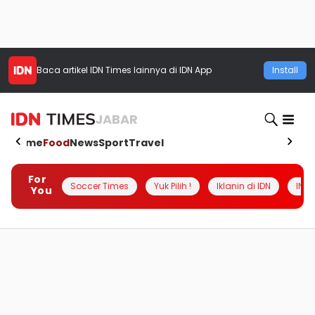
Baca artikel
IDN Times
lainnya di IDN App
Install
JABAR
Home
Food
News
Sport
Travel
For
Soccer Times
Yuk Pilih !
Iklanin di IDN
INSI
You