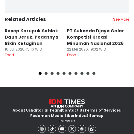
Related Articles
See More
Resep Kerupuk Seblak
PT Sukanda Djaya Gelar
A
Daun Jeruk, Pedasnya
Kompetisi Kreasi
G
Bikin Ketagihan
Minuman Nasional 2026
S
16 Jul 2026, 15:16 WIB
22 Mei 2026, 19:32 WIB
K
16
Food
Food
Fo
About Us
Editorial Team
Contact Us
Terms of Services
Pedoman Media Siber
Index
Sitemap
Follow Us