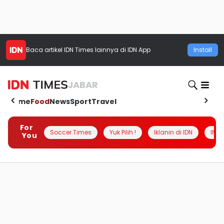
Baca artikel
IDN Times
lainnya di IDN App
Install
JABAR
Home
Food
News
Sport
Travel
For
Soccer Times
Yuk Pilih !
Iklanin di IDN
INSI
You