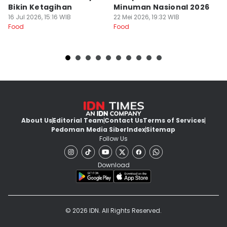
Bikin Ketagihan
Minuman Nasional 2026
S
16 Jul 2026, 15:16 WIB
22 Mei 2026, 19:32 WIB
K
16
Food
Food
Fo
About Us
Editorial Team
Contact Us
Terms of Services
Pedoman Media Siber
Index
Sitemap
Follow Us
Download
© 2026 IDN. All Rights Reserved.