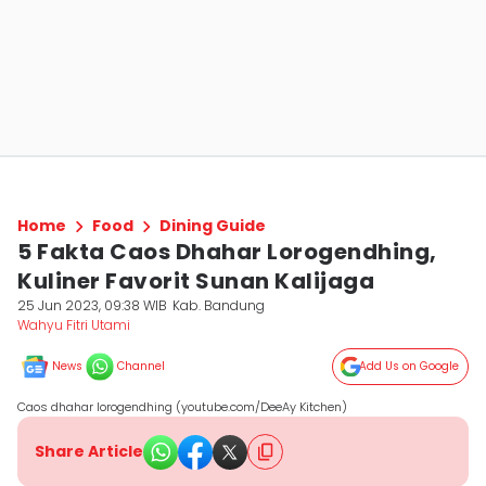
Home
Food
Dining Guide
5 Fakta Caos Dhahar Lorogendhing,
Kuliner Favorit Sunan Kalijaga
25 Jun 2023, 09:38 WIB
Kab. Bandung
Wahyu Fitri Utami
News
Channel
Add Us on Google
Caos dhahar lorogendhing (youtube.com/DeeAy Kitchen)
Share Article