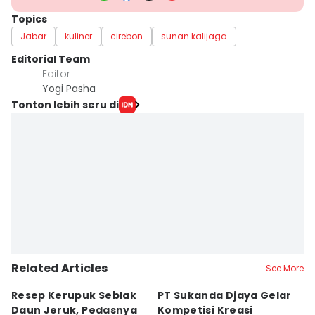
Topics
Jabar
kuliner
cirebon
sunan kalijaga
Editorial Team
Editor
Yogi Pasha
Tonton lebih seru di
Related Articles
See More
Resep Kerupuk Seblak
PT Sukanda Djaya Gelar
A
Daun Jeruk, Pedasnya
Kompetisi Kreasi
G