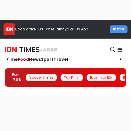
Baca artikel
IDN Times
lainnya di IDN App
Install
JABAR
Home
Food
News
Sport
Travel
For
Soccer Times
Yuk Pilih !
Iklanin di IDN
INSI
You