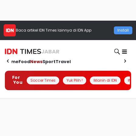
Baca artikel
IDN Times
lainnya di IDN App
Install
JABAR
Home
Food
News
Sport
Travel
For
Soccer Times
Yuk Pilih !
Iklanin di IDN
INSI
You