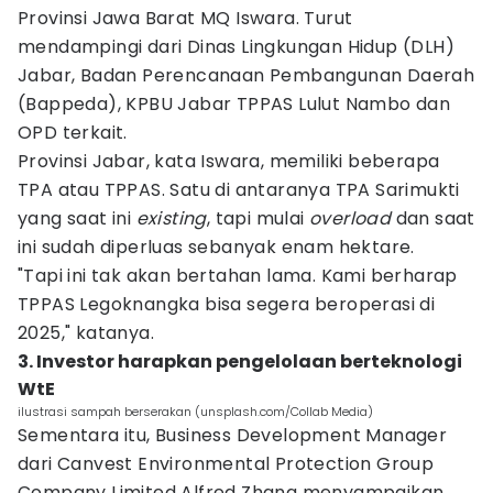
Provinsi Jawa Barat MQ Iswara. Turut
mendampingi dari Dinas Lingkungan Hidup (DLH)
Jabar, Badan Perencanaan Pembangunan Daerah
(Bappeda), KPBU Jabar TPPAS Lulut Nambo dan
OPD terkait.
Provinsi Jabar, kata Iswara, memiliki beberapa
TPA atau TPPAS. Satu di antaranya TPA Sarimukti
yang saat ini
existing
, tapi mulai
overload
dan saat
ini sudah diperluas sebanyak enam hektare.
"Tapi ini tak akan bertahan lama. Kami berharap
TPPAS Legoknangka bisa segera beroperasi di
2025," katanya.
3. Investor harapkan pengelolaan berteknologi
WtE
ilustrasi sampah berserakan (unsplash.com/Collab Media)
Sementara itu, Business Development Manager
dari Canvest Environmental Protection Group
Company Limited Alfred Zhang menyampaikan