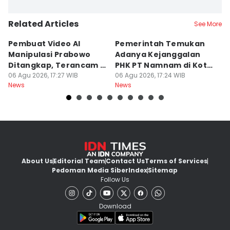
Related Articles
See More
Pembuat Video AI
Pemerintah Temukan
Wa
Manipulasi Prabowo
Adanya Kejanggalan
D
Ditangkap, Terancam 12
PHK PT Namnam di Kota
S
Tahun Bui
06 Agu 2026, 17:27 WIB
Cimahi
06 Agu 2026, 17:24 WIB
06
News
News
Ne
About Us
Editorial Team
Contact Us
Terms of Services
Pedoman Media Siber
Index
Sitemap
Follow Us
Download