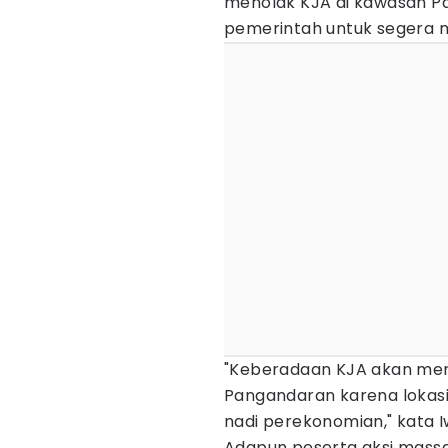
menolak KJA di kawasan P
pemerintah untuk segera m
"Keberadaan KJA akan men
Pangandaran karena lokas
nadi perekonomian," kata Iw
Adapun peserta aksi massa