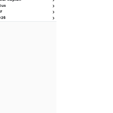
tus
FF
026