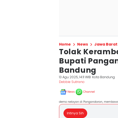
Home
News
Jawa Barat
Tolak Keramb
Bupati Pangan
Bandung
13 Agu 2025, 14:11 WIB
Kota Bandung
Debbie Sutrisno
News
Channel
demo nelayan di Pangandaran, membawa
Intinya Sih