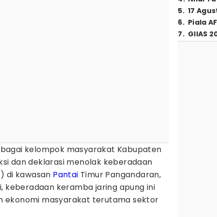
5
.
17 Agus
6
.
Piala A
7
.
GIIAS 2
rbagai kelompok masyarakat Kabupaten
si dan deklarasi menolak keberadaan
A) di kawasan
Pantai
Timur Pangandaran,
i, keberadaan keramba jaring apung ini
n ekonomi masyarakat terutama sektor