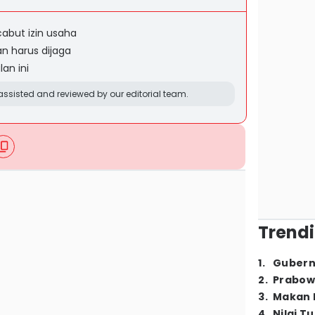
abut izin usaha
n harus dijaga
an ini
ssisted and reviewed by our editorial team.
Trendi
1
.
Gubern
2
.
Prabow
3
.
Makan B
4
.
Nilai T