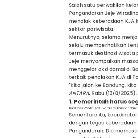
Salah satu perwakilan kel
Pangandaran Jeje Wiradin
menolak keberadaan KJA 
sektor pariwisata.
Menurutnya, selama menja
selalu memperhatikan ten
termasuk destinasi wisata 
Jeje menyampaikan massa 
menggelar aksi damai di B
terkait penolakan KJA di P
"Kita jalan ke Bandung, kita
ANTARA
, Rabu (13/8/2025).
1. Pemerintah harus se
Ilustrasi Pantai Batukaras di Pangandar
Sementara itu, koordinato
dengan tegas keberadaan k
Pangandaran. Dia memast