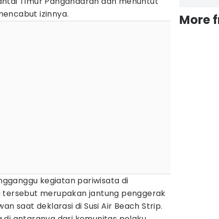
antai Timur Pangandaran dan menuntut
encabut izinnya.
More 
gganggu kegiatan pariwisata di
i tersebut merupakan jantung penggerak
an saat deklarasi di Susi Air Beach Strip.
 di antaranya dari komunitas pelaku