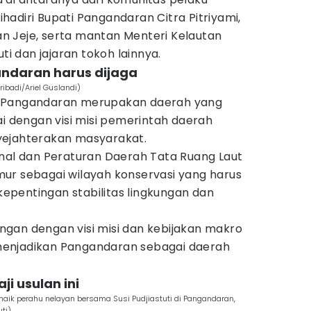
dihadiri Bupati Pangandaran Citra Pitriyami,
 Jeje, serta mantan Menteri Kelautan
ti dan jajaran tokoh lainnya.
andaran harus dijaga
ibadi/Ariel Guslandi)
n Pangandaran merupakan daerah yang
ai dengan visi misi pemerintah daerah
yejahterakan masyarakat.
onal dan Peraturan Daerah Tata Ruang Laut
Timur sebagai wilayah konservasi yang harus
 kepentingan stabilitas lingkungan dan
gan dengan visi misi dan kebijakan makro
enjadikan Pangandaran sebagai daerah
ji usulan ini
 naik perahu nelayan bersama Susi Pudjiastuti di Pangandaran,
ti)