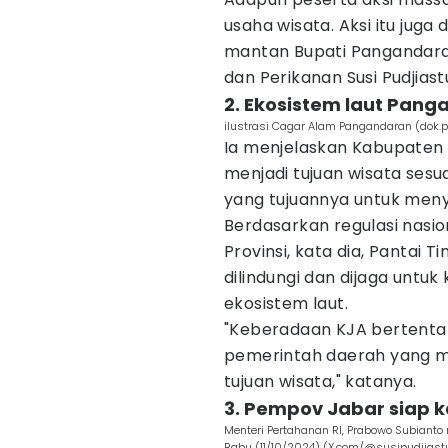
usaha wisata. Aksi itu juga 
mantan Bupati Pangandaran
dan Perikanan Susi Pudjiastu
2. Ekosistem laut Pang
ilustrasi Cagar Alam Pangandaran (dok.pr
Ia menjelaskan Kabupate
menjadi tujuan wisata sesu
yang tujuannya untuk men
Berdasarkan regulasi nasi
Provinsi, kata dia, Pantai 
dilindungi dan dijaga untuk
ekosistem laut.
"Keberadaan KJA bertentan
pemerintah daerah yang m
tujuan wisata," katanya.
3. Pempov Jabar siap ka
Menteri Pertahanan RI, Prabowo Subianto
Rabu (11/10/2024) (X.com/@susipudjiastu