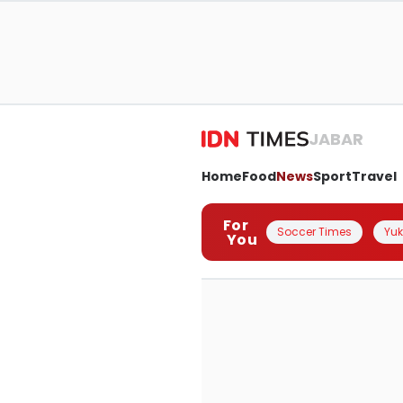
JABAR
Home
Food
News
Sport
Travel
For
Soccer Times
Yuk 
You