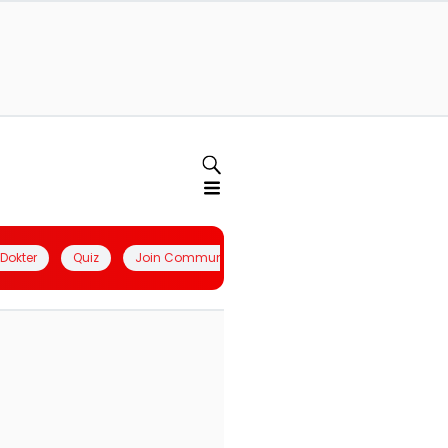
l Dokter
Quiz
Join Community