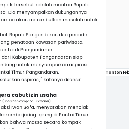
ompok tersebut adalah mantan Bupati
ata. Dia menyampaikan dukungannya
karena akan menimbulkan masalah untuk
bat Bupati Pangandaran dua periode
tang penataan kawasan pariwisata,
pantai di Pangandaran.
dari Kabupaten Pangandaran siap
andung untuk menyampaikan aspirasi
antai Timur Pangandaran.
Tonton leb
 salurkan aspirasi," katanya dilansir
gera cabut izin usaha
an (unsplash.com/abdulridwanrr)
r aksi Iwan Sofa, menyatakan menolak
eramba jaring apung di Pantai Timur
ikan bahwa massa secara kompak