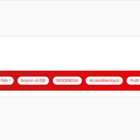
Pilih !
Iklanin di IDN
INSIDENESIA
#LokalBerdaya
Profi