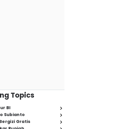
ng Topics
ur BI
o Subianto
ergizi Gratis
ukar Rupiah