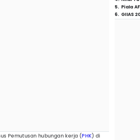
5
.
Piala A
6
.
GIIAS 2
sus Pemutusan hubungan kerja (
PHK
) di