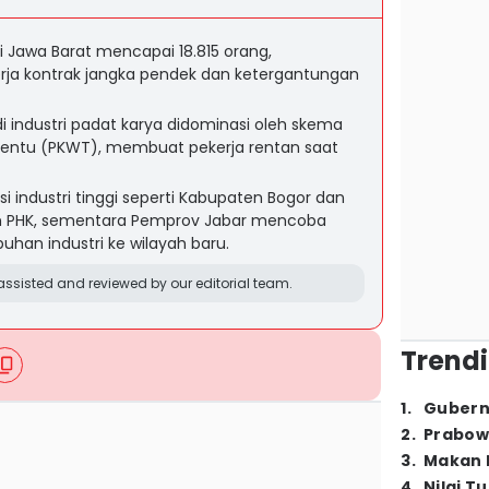
i Jawa Barat mencapai 18.815 orang,
erja kontrak jangka pendek dan ketergantungan
i industri padat karya didominasi oleh skema
rtentu (PKWT), membuat pekerja rentan saat
 industri tinggi seperti Kabupaten Bogor dan
um PHK, sementara Pemprov Jabar mencoba
han industri ke wilayah baru.
ssisted and reviewed by our editorial team.
Trendi
1
.
Gubern
2
.
Prabow
3
.
Makan B
4
.
Nilai T