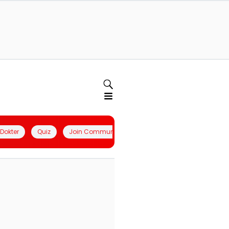
l Dokter
Quiz
Join Community