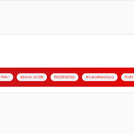
Pilih !
Iklanin di IDN
INSIDENESIA
#LokalBerdaya
Profi