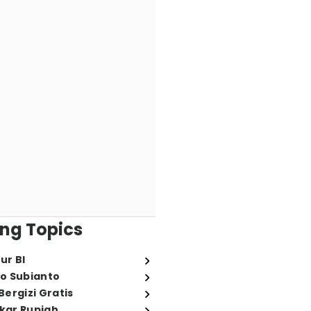
ng Topics
ur BI
o Subianto
ergizi Gratis
ukar Rupiah