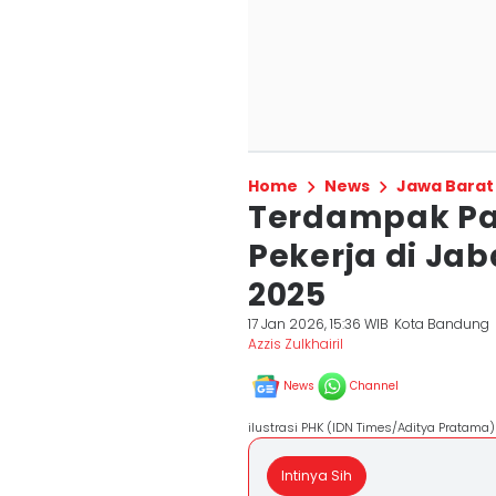
Home
News
Jawa Barat
Terdampak Pas
Pekerja di Ja
2025
17 Jan 2026, 15:36 WIB
Kota Bandung
Azzis Zulkhairil
News
Channel
ilustrasi PHK (IDN Times/Aditya Pratama)
Intinya Sih