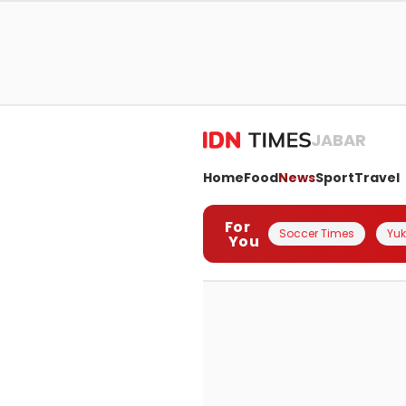
JABAR
Home
Food
News
Sport
Travel
For
Soccer Times
Yuk 
You