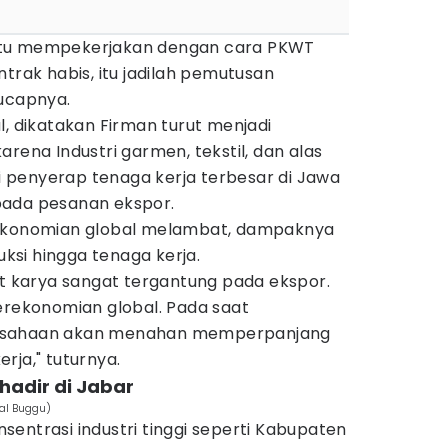
itu mempekerjakan dengan cara PKWT
ntrak habis, itu jadilah pemutusan
 ucapnya.
l, dikatakan Firman turut menjadi
rena Industri garmen, tekstil, dan alas
penyerap tenaga kerja terbesar di Jawa
pada pesanan ekspor.
rekonomian global melambat, dampaknya
duksi hingga tenaga kerja.
at karya sangat tergantung pada ekspor.
erekonomian global. Pada saat
usahaan akan menahan memperpanjang
rja," tuturnya.
 hadir di Jabar
tal Buggu)
entrasi industri tinggi seperti Kabupaten