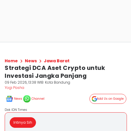
Home
News
Jawa Barat
Strategi DCA Aset Crypto untuk
Investasi Jangka Panjang
09 Feb 2026, 13:38 WIB
Kota Bandung
Yogi Pasha
News
Channel
Add Us on Google
Dok IDN Times
Intinya Sih