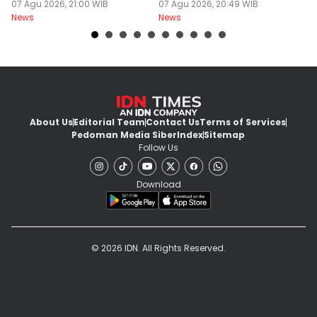
07 Agu 2026, 21:00 WIB
Pasar Global
07 Agu 2026, 20:49 WIB
07
News
News
Ne
About Us
Editorial Team
Contact Us
Terms of Services
Pedoman Media Siber
Index
Sitemap
Follow Us
Download
© 2026 IDN. All Rights Reserved.