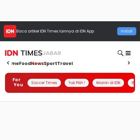
Baca artikel
IDN Times
lainnya di IDN App
Install
JABAR
Home
Food
News
Sport
Travel
For
Soccer Times
Yuk Pilih !
Iklanin di IDN
INSI
You