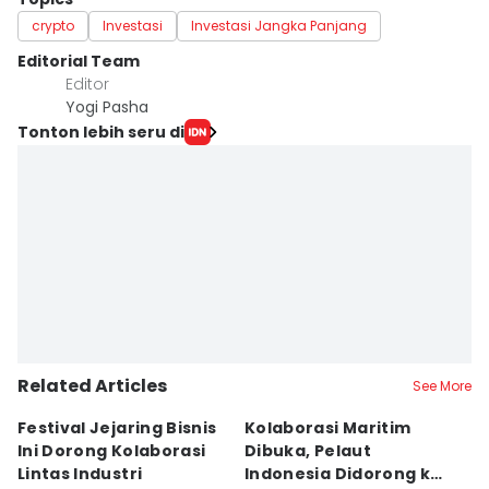
crypto
Investasi
Investasi Jangka Panjang
Editorial Team
Editor
Yogi Pasha
Tonton lebih seru di
Related Articles
See More
Festival Jejaring Bisnis
Kolaborasi Maritim
M
Ini Dorong Kolaborasi
Dibuka, Pelaut
D
Lintas Industri
Indonesia Didorong ke
J