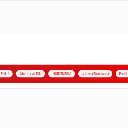
Pilih !
Iklanin di IDN
INSIDENESIA
#LokalBerdaya
Profi