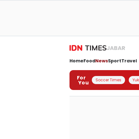
JABAR
Home
Food
News
Sport
Travel
For
Soccer Times
Yuk 
You