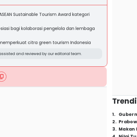
ASEAN Sustainable Tourism Award kategori
iasi bagi kolaborasi pengelola dan lembaga
memperkuat citra green tourism Indonesia
ssisted and reviewed by our editorial team.
Trendi
1
.
Gubern
2
.
Prabow
3
.
Makan B
4
.
Nilai T