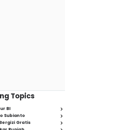
ng Topics
ur BI
o Subianto
ergizi Gratis
ukar Rupiah