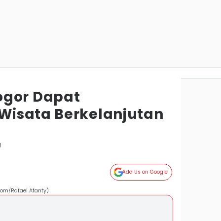
ogor Dapat
Wisata Berkelanjutan
g
Add Us on Google
com/Rafael Atanty)