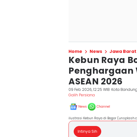
Home
News
Jawa Barat
Kebun Raya B
Penghargaan 
ASEAN 2026
09 Feb 2026, 12:25 WIB
Kota Bandun
Galih Persiana
News
Channel
ilustrasi Kebun Raya di Bogor (unsplash.
Intinya Sih