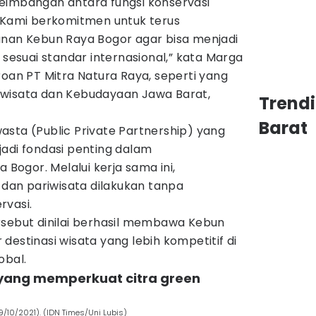
eimbangan antara fungsi konservasi
. Kami berkomitmen untuk terus
anan Kebun Raya Bogor agar bisa menjadi
 sesuai standar internasional,” kata Marga
roan PT Mitra Natura Raya, seperti yang
ariwisata dan Kebudayaan Jawa Barat,
Trend
Barat
asta (Public Private Partnership) yang
jadi fondasi penting dalam
ogor. Melalui kerja sama ini,
k dan pariwisata dilakukan tanpa
rvasi.
rsebut dinilai berhasil membawa Kebun
destinasi wisata yang lebih kompetitif di
obal.
 yang memperkuat citra green
/10/2021). (IDN Times/Uni Lubis)