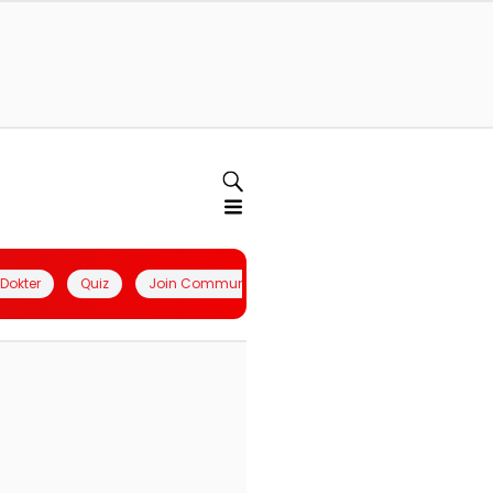
l Dokter
Quiz
Join Community