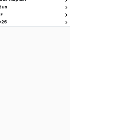
tus
FF
026