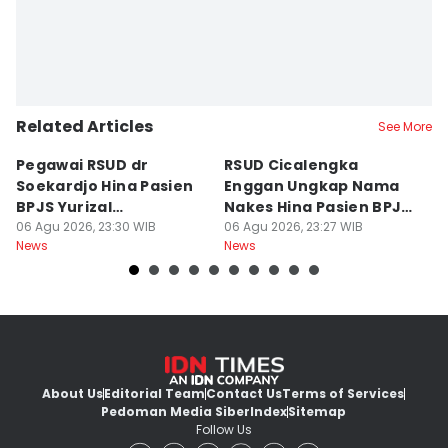
Related Articles
See More
Pegawai RSUD dr
RSUD Cicalengka
P
Soekardjo Hina Pasien
Enggan Ungkap Nama
M
BPJS Yurizal
Nakes Hina Pasien BPJS
D
Mengundurkan Diri
06 Agu 2026, 23:30 WIB
Yurizal
06 Agu 2026, 23:27 WIB
T
06
News
News
Ne
About Us
Editorial Team
Contact Us
Terms of Services
Pedoman Media Siber
Index
Sitemap
Follow Us