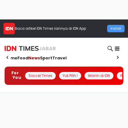
Baca artikel
IDN Times
lainnya di IDN App
Install
JABAR
Home
Food
News
Sport
Travel
For
Soccer Times
Yuk Pilih !
Iklanin di IDN
INSI
You