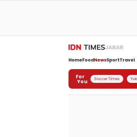
JABAR
Home
Food
News
Sport
Travel
For
Soccer Times
Yuk 
You