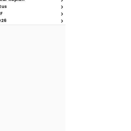
tus
FF
026