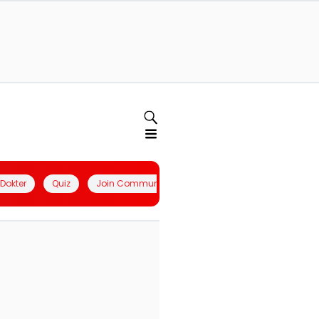
l Dokter
Quiz
Join Community