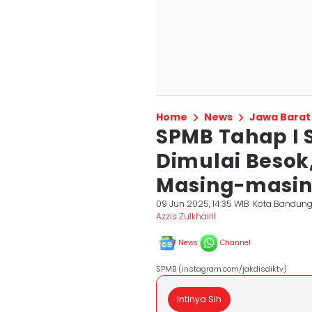
Home
News
Jawa Barat
SPMB Tahap I 
Dimulai Besok,
Masing-masin
09 Jun 2025, 14:35 WIB
Kota Bandun
Azzis Zulkhairil
News
Channel
SPMB (instagram.com/jakdisdiktv)
Intinya Sih