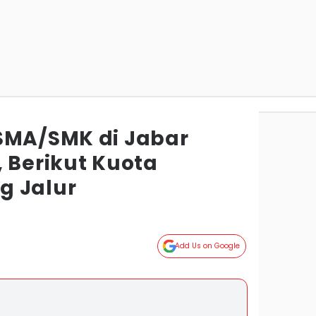
SMA/SMK di Jabar
 Berikut Kuota
g Jalur
g
Add Us on Google