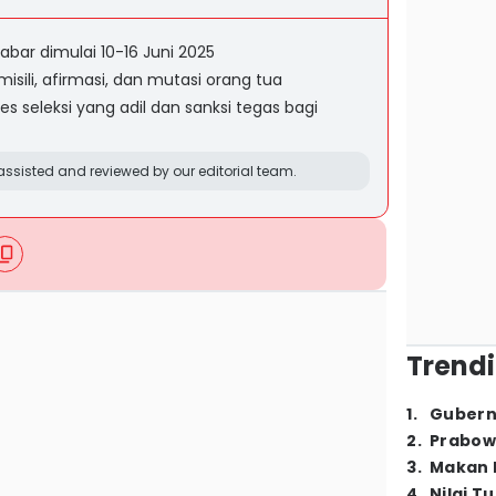
bar dimulai 10-16 Juni 2025
isili, afirmasi, dan mutasi orang tua
es seleksi yang adil dan sanksi tegas bagi
ssisted and reviewed by our editorial team.
Trendi
1
.
Gubern
2
.
Prabow
3
.
Makan B
4
.
Nilai T