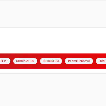
Pilih !
Iklanin di IDN
INSIDENESIA
#LokalBerdaya
Profi