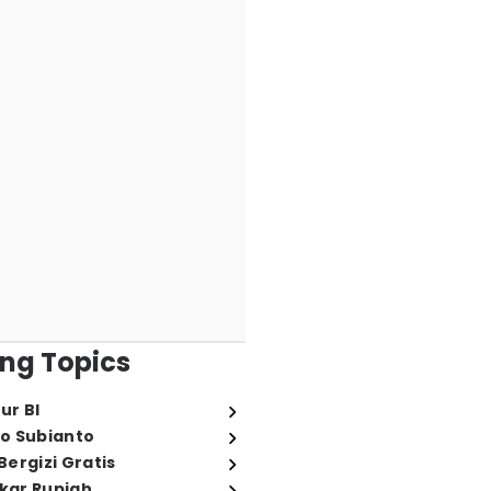
ng Topics
ur BI
o Subianto
ergizi Gratis
ukar Rupiah