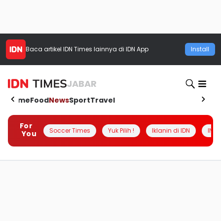
Baca artikel
IDN Times
lainnya di IDN App
Install
JABAR
Home
Food
News
Sport
Travel
For
Soccer Times
Yuk Pilih !
Iklanin di IDN
INSI
You