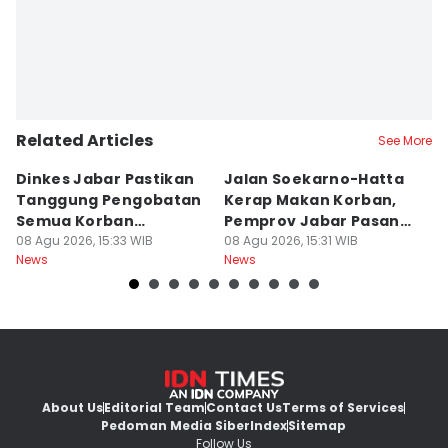
Related Articles
See More
Dinkes Jabar Pastikan
Jalan Soekarno-Hatta
De
Tanggung Pengobatan
Kerap Makan Korban,
P
Semua Korban
Pemprov Jabar Pasang
B
Kekerasan dan Begal
08 Agu 2026, 15:33 WIB
PJU-JPO
08 Agu 2026, 15:31 WIB
D
08
News
News
Ne
About Us
Editorial Team
Contact Us
Terms of Services
Pedoman Media Siber
Index
Sitemap
Follow Us