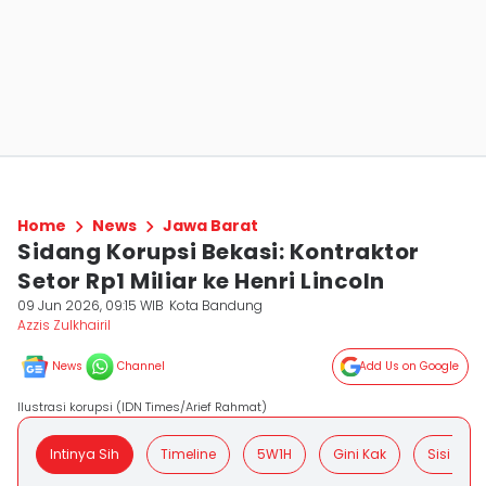
Home
News
Jawa Barat
Sidang Korupsi Bekasi: Kontraktor
Setor Rp1 Miliar ke Henri Lincoln
09 Jun 2026, 09:15 WIB
Kota Bandung
Azzis Zulkhairil
News
Channel
Add Us on Google
Ilustrasi korupsi (IDN Times/Arief Rahmat)
Intinya Sih
Timeline
5W1H
Gini Kak
Sisi Posit