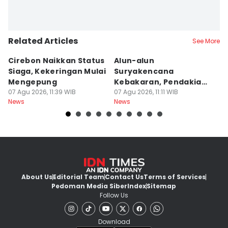
Related Articles
See More
Cirebon Naikkan Status
Alun-alun
9
Siaga, Kekeringan Mulai
Suryakencana
B
Mengepung
Kebakaran, Pendakian
B
07 Agu 2026, 11:39 WIB
Gunung Gede Ditutup!
07 Agu 2026, 11:11 WIB
K
07
News
News
Ne
About Us
Editorial Team
Contact Us
Terms of Services
Pedoman Media Siber
Index
Sitemap
Follow Us
Download