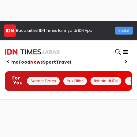
Baca artikel
IDN Times
lainnya di IDN App
Install
JABAR
Home
Food
News
Sport
Travel
For
Soccer Times
Yuk Pilih !
Iklanin di IDN
INSI
You