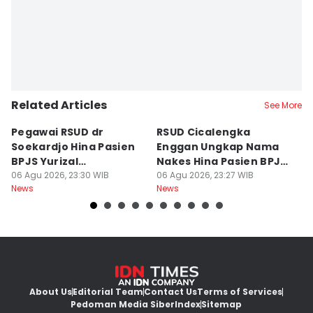
Related Articles
See More
Pegawai RSUD dr
RSUD Cicalengka
P
Soekardjo Hina Pasien
Enggan Ungkap Nama
M
BPJS Yurizal
Nakes Hina Pasien BPJS
D
Mengundurkan Diri
06 Agu 2026, 23:30 WIB
Yurizal
06 Agu 2026, 23:27 WIB
T
06
News
News
Ne
About Us
Editorial Team
Contact Us
Terms of Services
Pedoman Media Siber
Index
Sitemap