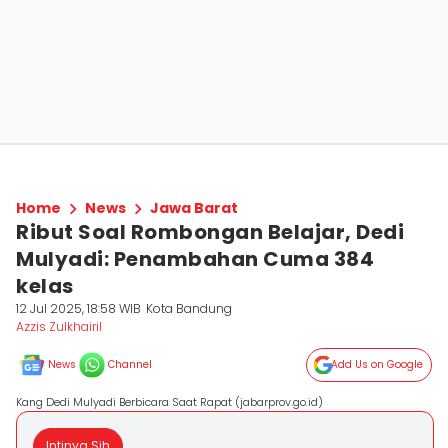
Home
News
Jawa Barat
Ribut Soal Rombongan Belajar, Dedi
Mulyadi: Penambahan Cuma 384
kelas
12 Jul 2025, 18:58 WIB
Kota Bandung
Azzis Zulkhairil
News
Channel
Add Us on Google
Kang Dedi Mulyadi Berbicara Saat Rapat (jabarprov.go.id)
Intinya Sih