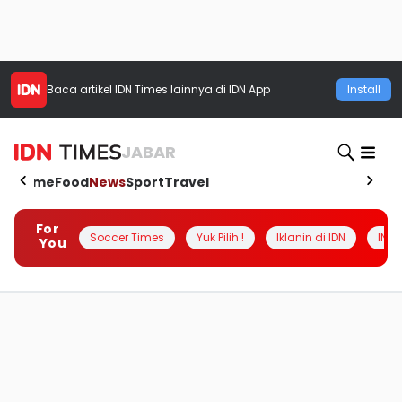
Baca artikel
IDN Times
lainnya di IDN App
Install
JABAR
Home
Food
News
Sport
Travel
For
Soccer Times
Yuk Pilih !
Iklanin di IDN
INSI
You