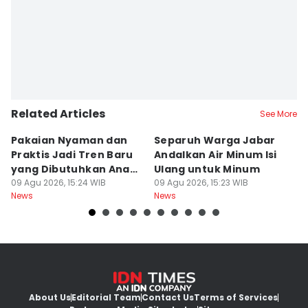
Related Articles
See More
Pakaian Nyaman dan
Separuh Warga Jabar
L
Praktis Jadi Tren Baru
Andalkan Air Minum Isi
C
yang Dibutuhkan Anak
Ulang untuk Minum
J
Muda
09 Agu 2026, 15:24 WIB
09 Agu 2026, 15:23 WIB
L
09
News
News
Ne
About Us
Editorial Team
Contact Us
Terms of Services