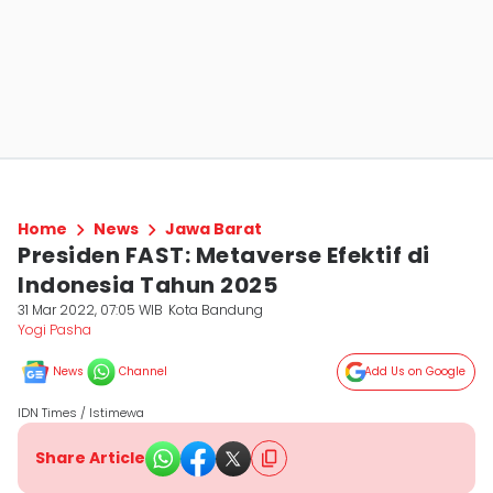
Home
News
Jawa Barat
Presiden FAST: Metaverse Efektif di
Indonesia Tahun 2025
31 Mar 2022, 07:05 WIB
Kota Bandung
Yogi Pasha
News
Channel
Add Us on Google
IDN Times / Istimewa
Share Article