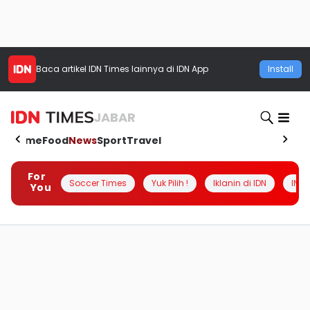
Baca artikel
IDN Times
lainnya di IDN App
Install
JABAR
Home
Food
News
Sport
Travel
For
Soccer Times
Yuk Pilih !
Iklanin di IDN
INSI
You