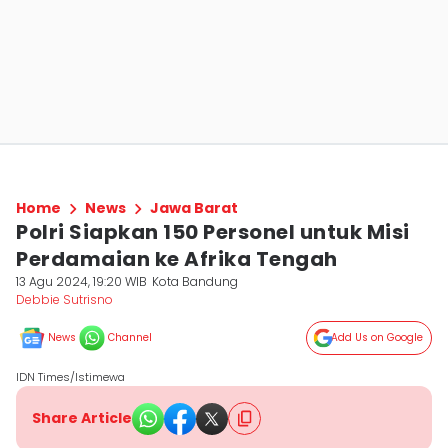
Home
News
Jawa Barat
Polri Siapkan 150 Personel untuk Misi
Perdamaian ke Afrika Tengah
13 Agu 2024, 19:20 WIB
Kota Bandung
Debbie Sutrisno
News
Channel
Add Us on Google
IDN Times/Istimewa
Share Article