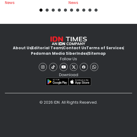
News
News
Ne
About Us
Editorial Team
Contact Us
Terms of Services
Pedoman Media Siber
Index
Sitemap
Follow Us
Download
© 2026 IDN. All Rights Reserved.