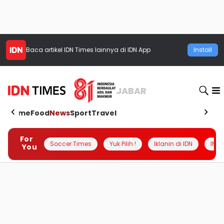
Baca artikel
IDN Times
lainnya di IDN App
Install
JABAR
Home
Food
News
Sport
Travel
For
Soccer Times
Yuk Pilih !
Iklanin di IDN
INSI
You