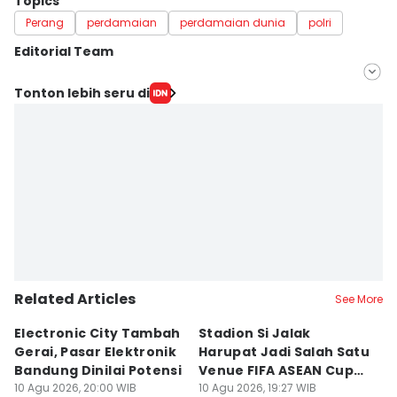
Topics
Perang
perdamaian
perdamaian dunia
polri
Editorial Team
Editor
Tonton lebih seru di
Galih Persiana
Editor
Debbie Sutrisno
Related Articles
See More
Electronic City Tambah
Stadion Si Jalak
S
Gerai, Pasar Elektronik
Harupat Jadi Salah Satu
W
Bandung Dinilai Potensi
Venue FIFA ASEAN Cup
T
10 Agu 2026, 20:00 WIB
2026
10 Agu 2026, 19:27 WIB
10