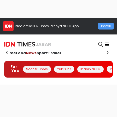
Baca artikel
IDN Times
lainnya di IDN App
Install
JABAR
Home
Food
News
Sport
Travel
For
Soccer Times
Yuk Pilih !
Iklanin di IDN
INSI
You