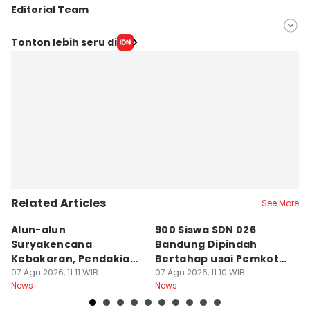
Editorial Team
Editor
Tonton lebih seru di
Galih Persiana
Editor
Azzis Zulkhairil
Related Articles
See More
Alun-alun
900 Siswa SDN 026
P
Suryakencana
Bandung Dipindah
S
Kebakaran, Pendakian
Bertahap usai Pemkot
B
Gunung Gede Ditutup!
07 Agu 2026, 11:11 WIB
Kalah Sengketa
07 Agu 2026, 11:10 WIB
M
06
News
News
Ne