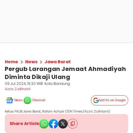
Home
News
Jawa Barat
Pergub Larangan Jemaat Ahmadiyah
Diminta Dikaji Ulang
09 Jul 2024, 15:30 WIB
Kota Bandung
Azzis Zulkhairil
News
Channel
Add Us on Google
Ketua FKUB Jawa Barat, Rafani Achyar (IDN Times/Azzis Zulkhairil)
Share Article