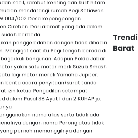
adan kecil, rambut keriting dan kulit hitam.
kemudian mendatangi rumah Pegi Setiawan
T/RW 004/002 Desa kepongpongan
en Cirebon. Dari alamat yang ada dalam
i sudah berbeda.
Trend
kukan penggeledahan dengan tidak dihadiri
Barat
n. Mengigat saat itu Pegi tengah berada di
bagai kuli bangunan. Adapun Polda Jabar
motor yakni satu motor merk Suzuki Smash
satu lagi motor merek Yamaha Jupiter.
n berita acara penyitaan/surat tanda
at izin ketua Pengadilan setempat
 dalam Pasal 38 Ayat 1 dan 2 KUHAP jo.
tanya.
menggunakan nama alias serta tidak ada
enalnya dengan nama Perong atau tidak
a yang pernah memanggilnya dengan