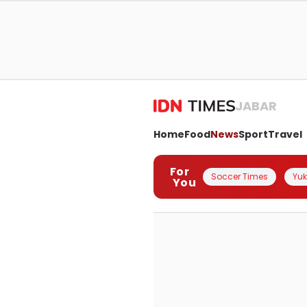
JABAR
Home
Food
News
Sport
Travel
For
Soccer Times
Yuk 
You