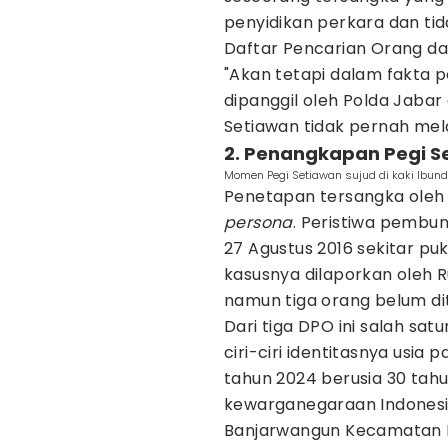
penyidikan perkara dan ti
Daftar Pencarian Orang da
"Akan tetapi dalam fakta p
dipanggil oleh Polda Jabar
Setiawan tidak pernah melar
2. Penangkapan Pegi S
Momen Pegi Setiawan sujud di kaki Ibun
Penetapan tersangka oleh
persona
. Peristiwa pembun
27 Agustus 2016 sekitar puk
kasusnya dilaporkan oleh 
namun tiga orang belum d
Dari tiga DPO ini salah sa
ciri-ciri identitasnya usia
tahun 2024 berusia 30 tahun,
kewarganegaraan Indonesia
Banjarwangun Kecamatan M