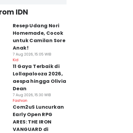
from IDN
Resep Udang Nori
Homemade, Cocok
untuk Camilan Sore
Anak!
7 Aug 2026, 15:05 WIB
Kid
11 Gaya Terbaik di
Lollapalooza 2026,
aespa hingga Olivia
Dean
7 Aug 2026, 15:30 WIB
Fashion
Com2uS Luncurkan
Early Open RPG
ARES: THE IRON
VANGUARD di