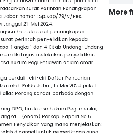
Pegi Setiawan baru diketahui pada saat
rdasarkan surat Perintah Penangkapan
More 
da Jabar nomor : Sp.Kap/79/V/Res.
ertanggal 21 Mei 2024.
mengacu kepada surat penangkapan
 surat perintah penyelidikan kepada
asal 1 angka 1 dan 4 Kitab Undang-Undang
 memiliki tugas melakukan penyelidikan
 kuasa hukum Pegi Setiawan dalam amar
a berdalil, ciri-ciri Daftar Pencarian
an oleh Polda Jabar, 15 Mei 2024 pukul
egi alias Perong sangat berbeda dengan
rang DPO, tim kuasa hukum Pegi menilai,
 angka 6 (enam) Perkap. Kapolri No 6
emen Penyidikan yang mana menjelaskan:
telah dipanggil untuk pemeriksaan guna