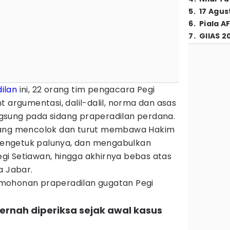
5
.
17 Agus
6
.
Piala A
7
.
GIIAS 2
ilan
ini, 22 orang tim pengacara Pegi
t argumentasi, dalil-dalil, norma dan asas
gsung pada sidang praperadilan perdana.
ga yang mencolok dan turut membawa Hakim
engetuk palunya, dan mengabulkan
i Setiawan, hingga akhirnya bebas atas
a Jabar.
permohonan praperadilan gugatan Pegi
pernah diperiksa sejak awal kasus