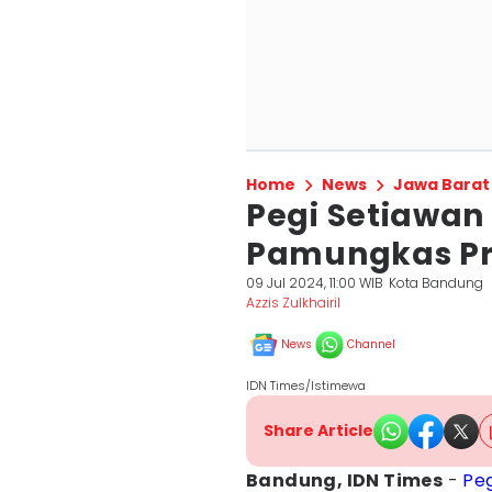
Home
News
Jawa Barat
Pegi Setiawan 
Pamungkas Pr
09 Jul 2024, 11:00 WIB
Kota Bandung
Azzis Zulkhairil
News
Channel
IDN Times/Istimewa
Share Article
Bandung, IDN Times
-
Peg