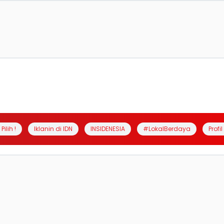
Pilih !
Iklanin di IDN
INSIDENESIA
#LokalBerdaya
Profi