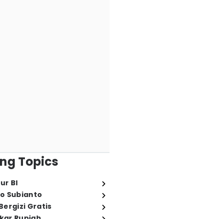
ng Topics
ur BI
o Subianto
ergizi Gratis
ukar Rupiah