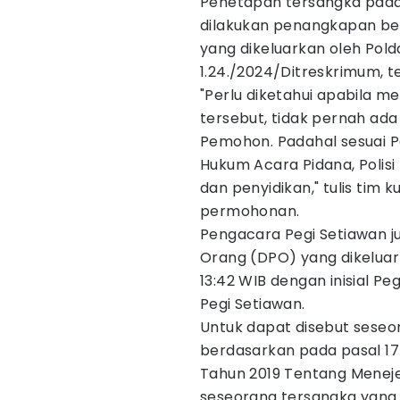
Penetapan tersangka pada 
dilakukan penangkapan be
yang dikeluarkan oleh Pol
1.24./2024/Ditreskrimum, t
"Perlu diketahui apabila 
tersebut, tidak pernah ada
Pemohon. Padahal sesuai P
Hukum Acara Pidana, Polisi
dan penyidikan," tulis tim
permohonan.
Pengacara Pegi Setiawan jug
Orang (DPO) yang dikeluark
13:42 WIB dengan inisial P
Pegi Setiawan.
Untuk dapat disebut seseo
berdasarkan pada pasal 17
Tahun 2019 Tentang Menej
seseorang tersangka yang 