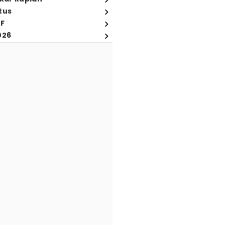
tus
FF
026