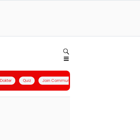
l Dokter
Quiz
Join Community