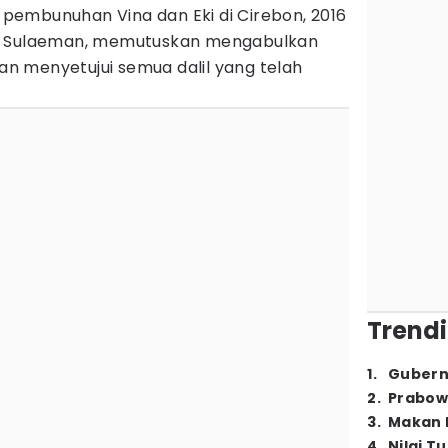
embunuhan Vina dan Eki di Cirebon, 2016
an Sulaeman, memutuskan mengabulkan
 menyetujui semua dalil yang telah
Trendi
1
.
Gubern
2
.
Prabow
3
.
Makan B
4
.
Nilai T