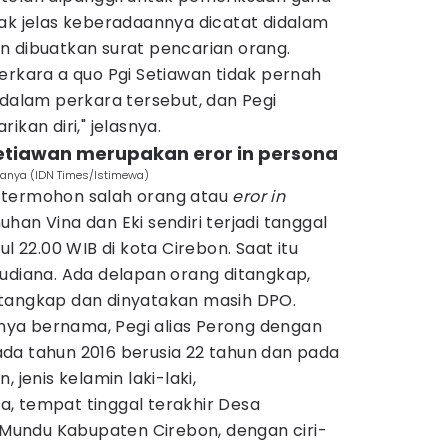
dak jelas keberadaannya dicatat didalam
n dibuatkan surat pencarian orang.
erkara a quo Pgi Setiawan tidak pernah
 dalam perkara tersebut, dan Pegi
ikan diri," jelasnya.
etiawan merupakan eror in persona
danya (IDN Times/Istimewa)
 termohon salah orang atau
eror in
uhan Vina dan Eki sendiri terjadi tanggal
ul 22.00 WIB di kota Cirebon. Saat itu
Rudiana. Ada delapan orang ditangkap,
itangkap dan dinyatakan masih DPO.
tunya bernama, Pegi alias Perong dengan
 pada tahun 2016 berusia 22 tahun dan pada
 jenis kelamin laki-laki,
, tempat tinggal terakhir Desa
undu Kabupaten Cirebon, dengan ciri-