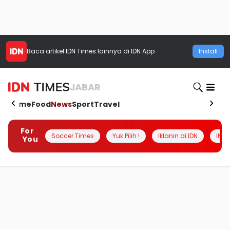
Baca artikel
IDN Times
lainnya di IDN App
Install
JABAR
Home
Food
News
Sport
Travel
For
Soccer Times
Yuk Pilih !
Iklanin di IDN
INSI
You