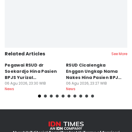
Editor
Azzis Zulkhairil
Related Articles
See More
Pegawai RSUD dr
RSUD Cicalengka
P
Soekardjo Hina Pasien
Enggan Ungkap Nama
M
BPJS Yurizal
Nakes Hina Pasien BPJS
D
Mengundurkan Diri
06 Agu 2026, 23:30 WIB
Yurizal
06 Agu 2026, 23:27 WIB
T
06
News
News
Ne