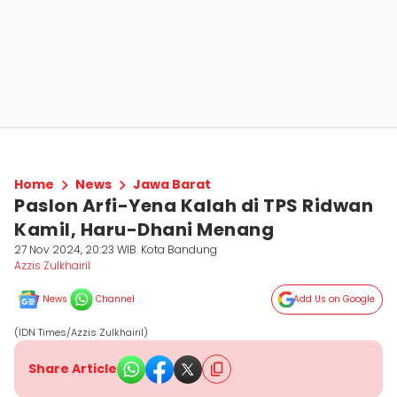
Home
News
Jawa Barat
Paslon Arfi-Yena Kalah di TPS Ridwan
Kamil, Haru-Dhani Menang
27 Nov 2024, 20:23 WIB
Kota Bandung
Azzis Zulkhairil
News
Channel
Add Us on Google
(IDN Times/Azzis Zulkhairil)
Share Article