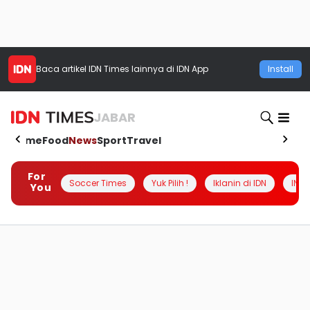
Baca artikel
IDN Times
lainnya di IDN App
Install
JABAR
Home
Food
News
Sport
Travel
For
Soccer Times
Yuk Pilih !
Iklanin di IDN
INSI
You