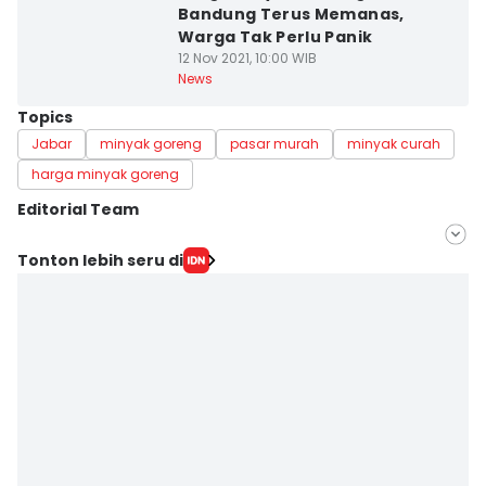
Bandung Terus Memanas,
Warga Tak Perlu Panik
12 Nov 2021, 10:00 WIB
News
Topics
Jabar
minyak goreng
pasar murah
minyak curah
harga minyak goreng
Editorial Team
Editor
Tonton lebih seru di
Yogi Pasha
Editor
Abdul Halim