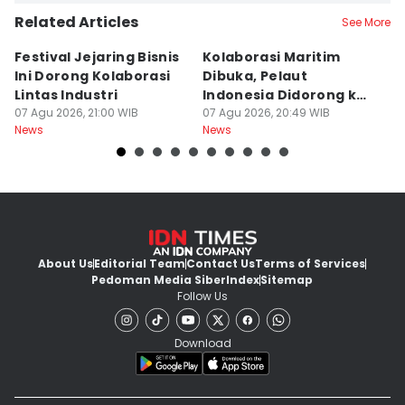
Related Articles
See More
Festival Jejaring Bisnis
Kolaborasi Maritim
M
Ini Dorong Kolaborasi
Dibuka, Pelaut
D
Lintas Industri
Indonesia Didorong ke
J
07 Agu 2026, 21:00 WIB
Pasar Global
07 Agu 2026, 20:49 WIB
07
News
News
Ne
About Us
Editorial Team
Contact Us
Terms of Services
Pedoman Media Siber
Index
Sitemap
Follow Us
Download