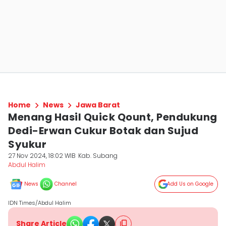
Home
News
Jawa Barat
Menang Hasil Quick Qount, Pendukung
Dedi-Erwan Cukur Botak dan Sujud
Syukur
27 Nov 2024, 18:02 WIB
Kab. Subang
Abdul Halim
News
Channel
Add Us on Google
IDN Times/Abdul Halim
Share Article