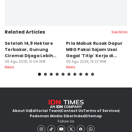
Related Articles
See More
Setelah 14,9 Hektare
Pria Mabuk Rusak Dapur
M
Terbakar, Gunung
MBG Pakai Sajam Usai
Di
Ciremai Dijaga Lebih
Gagal 'Titip' Kerja di
D
Ketat
06 Agu 2026, 10:04 WIB
Sukabumi
05 Agu 2026, 19:22 WIB
R
05
News
News
Ne
About Us
Editorial Team
Contact Us
Terms of Services
Pedoman Media Siber
Index
Sitemap
Follow Us