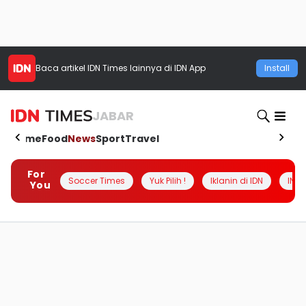
Baca artikel
IDN Times
lainnya di IDN App
Install
JABAR
Home
Food
News
Sport
Travel
For
Soccer Times
Yuk Pilih !
Iklanin di IDN
INSI
You