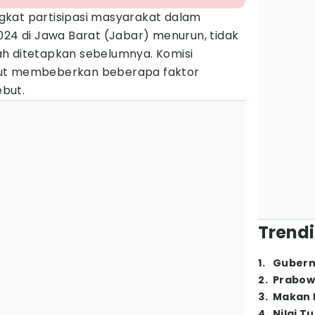
gkat partisipasi masyarakat dalam
24 di Jawa Barat (Jabar) menurun, tidak
h ditetapkan sebelumnya. Komisi
rut membeberkan beberapa faktor
but.
Trendi
1
.
Gubern
2
.
Prabow
3
.
Makan B
4
.
Nilai T