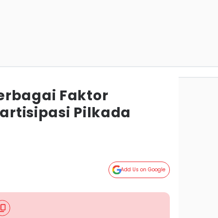
rbagai Faktor
rtisipasi Pilkada
Add Us on Google