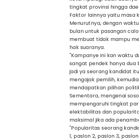
tingkat provinsi hingga dae
Faktor lainnya yaitu masa
Menurutnya, dengan waktu
bulan untuk pasangan calon
membuat tidak mampu men
hak suaranya.
"Kampanye ini kan waktu d
sangat pendek hanya dua b
jadi ya seorang kandidat it
mengajak pemilih, kemudia
mendapatkan pilihan politi
Sementara, mengenai sosok 
mempengaruhi tingkat part
elektabilitas dan popularit
maksimal jika ada penam
"Popularitas seorang kandid
1, paslon 2, paslon 3, pasl