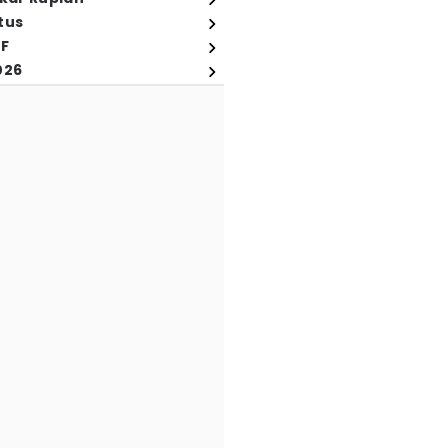
tus
FF
026