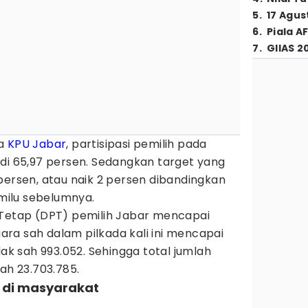
5
.
17 Agus
6
.
Piala A
7
.
GIIAS 2
ta
KPU Jabar
, partisipasi pemilih pada
 di 65,97 persen. Sedangkan target yang
persen, atau naik 2 persen dibandingkan
ilu sebelumnya.
 Tetap (DPT) pemilih Jabar mencapai
suara sah dalam pilkada kali ini mencapai
dak sah 993.052. Sehingga total jumlah
ah 23.703.785.
k di masyarakat