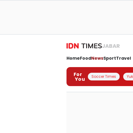
JABAR
Home
Food
News
Sport
Travel
For
Soccer Times
Yuk 
You