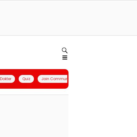
l Dokter
Quiz
Join Community