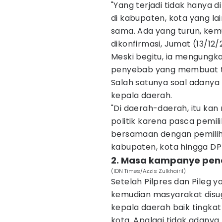
"Yang terjadi tidak hanya d
di kabupaten, kota yang lai
sama. Ada yang turun, kemu
dikonfirmasi, Jumat (13/12/
Meski begitu, ia mengung
penyebab yang membuat tin
Salah satunya soal adany
kepala daerah.
"Di daerah-daerah, itu ka
politik karena pasca pemil
bersamaan dengan pemilihan
kabupaten, kota hingga DPD 
2. Masa kampanye pen
(IDN Times/Azzis Zulkhairil)
Setelah Pilpres dan Pileg 
kemudian masyarakat disu
kepala daerah baik tingka
kota. Apalagi tidak adanya