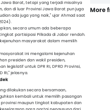
i Jawa Barat, tetapi yang terjadi misalnya
More 
n, dan di luar Provinsi Jawa Barat pun juga
dian ada juga yang naik," ujar Ahmad saat
2024).
kapkan, secara umum ada beberapa
gkat partisipasi Pilkada di Jabar rendah.
a kejenuhan masyarakat dalam memilih
n masyarakat ini mengalami kejenuhan
ihan presiden dan wakil presiden,
 legislatif untuk DPR RI, DPRD Provinsi,
RI," jelasnya.
dek
yang dilakukan secara bersamaan,
guhkan kembali untuk memilih pasangan
t provinsi maupun tingkat kabupaten dan
 keselarasan para partai pengusung dari