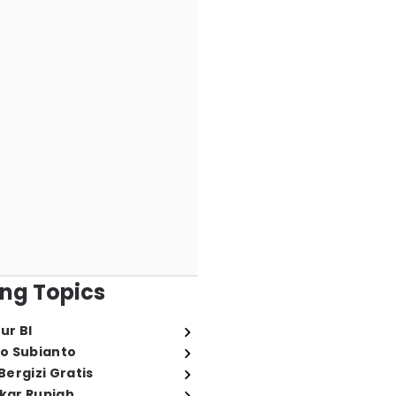
ng Topics
ur BI
o Subianto
ergizi Gratis
ukar Rupiah