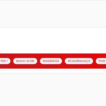
Pilih !
Iklanin di IDN
INSIDENESIA
#LokalBerdaya
Profi