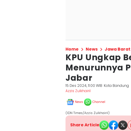
Home
News
Jawa Barat
KPU Ungkap Be
Menurunnya Pa
Jabar
15 Des 2024, 11:00 WIB
Kota Bandung
Azzis Zulkhairil
News
Channel
(IDN Times/Azzis Zulkhairil)
Share Article