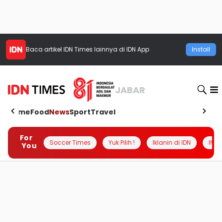
Baca artikel
IDN Times
lainnya di IDN App
Install
JABAR
Home
Food
News
Sport
Travel
For
Soccer Times
Yuk Pilih !
Iklanin di IDN
INSI
You