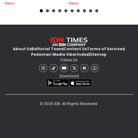
News
News
Ne
About Us
Editorial Team
Contact Us
Terms of Services
Pedoman Media Siber
Index
Sitemap
Follow Us
Download
© 2026 IDN. All Rights Reserved.