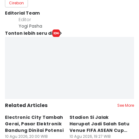
Cirebon
Editorial Team
Editor
Yogi Pasha
Tonton lebih seru di
Related Articles
See More
Electronic City Tambah
Stadion Si Jalak
S
Gerai, Pasar Elektronik
Harupat Jadi Salah Satu
W
Bandung Dinilai Potensi
Venue FIFA ASEAN Cup
T
10 Agu 2026, 20:00 WIB
2026
10 Agu 2026, 19:27 WIB
10