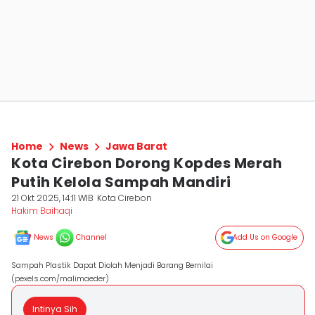
Home
News
Jawa Barat
Kota Cirebon Dorong Kopdes Merah
Putih Kelola Sampah Mandiri
21 Okt 2025, 14:11 WIB
Kota Cirebon
Hakim Baihaqi
News
Channel
Add Us on Google
Sampah Plastik Dapat Diolah Menjadi Barang Bernilai
(pexels.com/malimaeder)
Intinya Sih