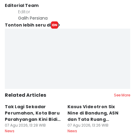
Editorial Team
Editor
Galih Persiana
Tonton lebih seru di
Related Articles
See More
Tak Lagi Sekadar
Kasus Videotron Six
K
Perumahan, Kota Baru
Nine di Bandung, ASN
M
Parahyangan Kini Bidik
dan Tata Ruang
G
Wisatawan
07 Agu 2026, 13:28 WIB
Diperiksa
07 Agu 2026, 13:26 WIB
07
News
News
Ne