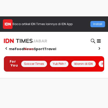
Baca artikel
IDN Times
lainnya di IDN App
Install
JABAR
Home
Food
News
Sport
Travel
For
Soccer Times
Yuk Pilih !
Iklanin di IDN
INSI
You