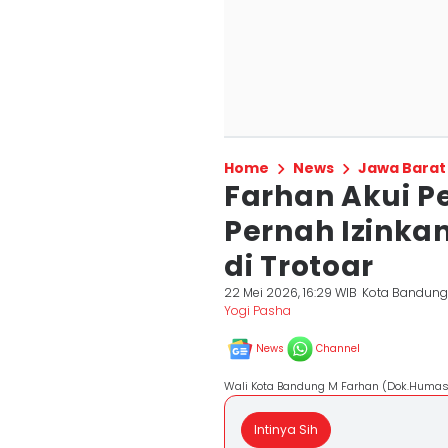
Home
News
Jawa Barat
Farhan Akui P
Pernah Izinka
di Trotoar
22 Mei 2026, 16:29 WIB
Kota Bandun
Yogi Pasha
News
Channel
Wali Kota Bandung M Farhan (Dok.Humas
Intinya Sih