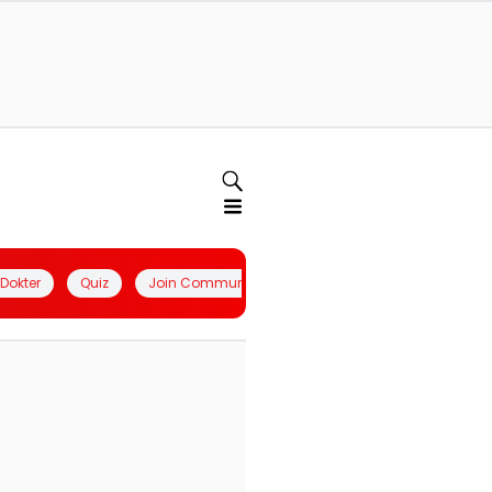
l Dokter
Quiz
Join Community