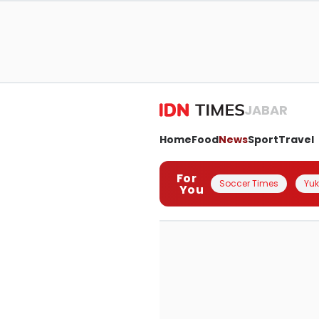
JABAR
Home
Food
News
Sport
Travel
For
Soccer Times
Yuk 
You