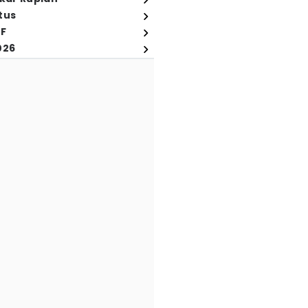
tus
FF
026