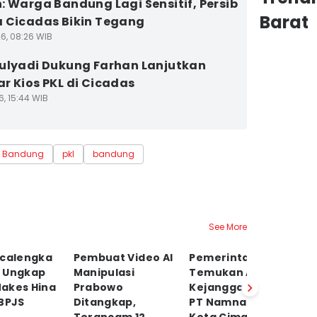
: Warga Bandung Lagi Sensitif, Persib
Barat
 Cicadas Bikin Tegang
26, 08:26 WIB
ulyadi Dukung Farhan Lanjutkan
r Kios PKL di Cicadas
6, 15:44 WIB
a Bandung
pkl
bandung
See More
icalengka
Pembuat Video AI
Pemerintah
W
 Ungkap
Manipulasi
Temukan Adanya
Se
akes Hina
Prabowo
Kejanggalan PHK
J
 BPJS
Ditangkap,
PT Namnam di
di
06