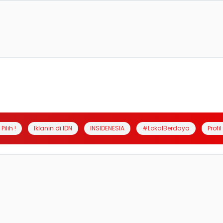
Pilih !
Iklanin di IDN
INSIDENESIA
#LokalBerdaya
Profi