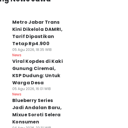
Metro Jabar Trans
Kini Dikelola DAMRI,
Tarif Dipastikan
Tetap Rp4.900
05 Agu 2026, 18:35 WIB
News
Viral Kopdes di Kaki
Gunung Ciremai,
KSP Dudung: Untuk
Warga Desa
05 Agu 2026, 16:01 WIB
News
Blueberry Series
ali Kota Cimahi
APBD Jabar
Lahan SDN 026
Jadi Andalan Baru,
lidiki Dugaan
Direvisi, Hibah
Bojongloa Diklai
Mixue Soroti Selera
ual Beli Seragam
Rp662 Miliar untuk
Ahli Waris, Sekol
Konsumen
 SMP Negeri
Kodam-Polda
Sempat Disegel
 Agu 2026, 17:21 WIB
06 Agu 2026, 13:55 WI
04 Agu 2026, 22:31 WIB