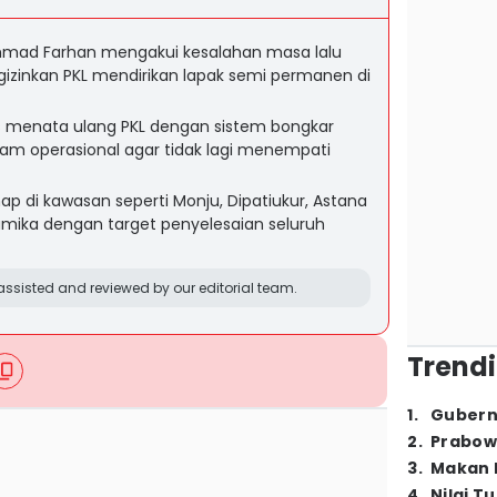
mad Farhan mengakui kesalahan masa lalu
zinkan PKL mendirikan lapak semi permanen di
s menata ulang PKL dengan sistem bongkar
am operasional agar tidak lagi menempati
ap di kawasan seperti Monju, Dipatiukur, Astana
amika dengan target penyelesaian seluruh
ssisted and reviewed by our editorial team.
Trendi
1
.
Gubern
2
.
Prabow
3
.
Makan B
4
.
Nilai T