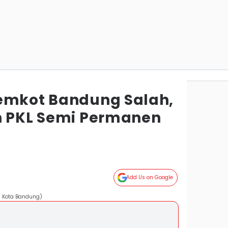
emkot Bandung Salah,
n PKL Semi Permanen
g
Add Us on Google
 Kota Bandung)