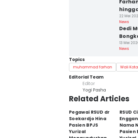
Farhan
hingga
22 Mei 20
News
Dedi M
Bongka
13 Mei 202
News
Topics
muhammad farhan
Wali Kot
Editorial Team
Editor
Yogi Pasha
Related Articles
Pegawai RSUD dr
RSUD C
Soekardjo Hina
Enggan
Pasien BPJS
Nama N
Yurizal
Pasien