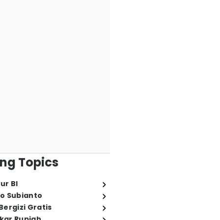
ng Topics
ur BI
o Subianto
ergizi Gratis
ukar Rupiah